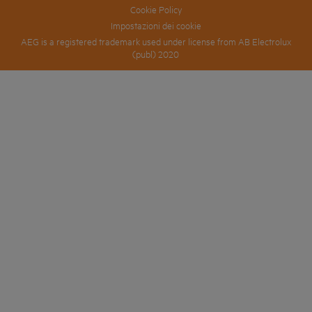
Cookie Policy
Impostazioni dei cookie
AEG is a registered trademark used under license from AB Electrolux
(publ) 2020