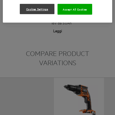
Motore molto potente, da 5000 g/min
Cookies Settings
Accept All Cookies
Funzionalità Drive per un maggiore confort di utilizzo
Incredibile autonomia, fino a 3.000 viti con una batteria
18V da 5.0Ah
Leggi
COMPARE PRODUCT
VARIATIONS