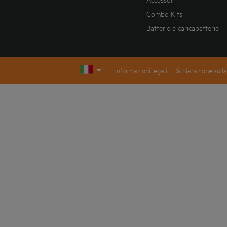
Combo Kits
Batterie e caricabatterie
Informazioni legali
Dichiarazione sulla