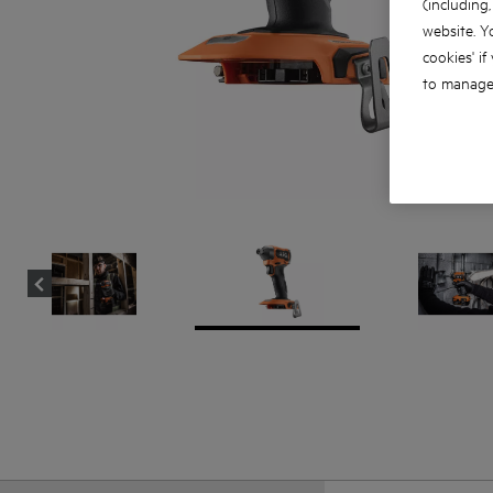
(including
website. Y
cookies' if
to manage 