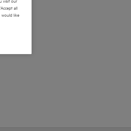
 visit our
 'Accept all
u would like