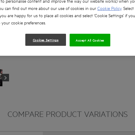
, to personalise content and improve the way our website works) when you
ergonomia
ou can find out more about our use of cookies in our
Cookie Policy
. Select
VISITA LA LANDING PAGE INTERATTIVA
 you are happy for us to place all cookies and select 'Cookie Settings' if yo
your cookie preferences.
Cookies Settings
Accept All Cookies
COMPARE PRODUCT VARIATIONS