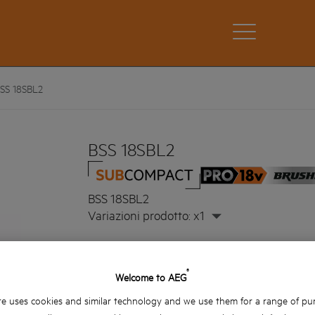
SS 18SBL2
BSS 18SBL2
BSS 18SBL2
Variazioni prodotto: x1
La tecnologia del motore brushless Sub Comp
fino a 200 Nm di coppia
®
Welcome to AEG
Il cambio a 3 velocità offre il massimo controllo
e uses cookies and similar technology and we use them for a range of pu
Il design Sub Compact offre all'utilizzatore la