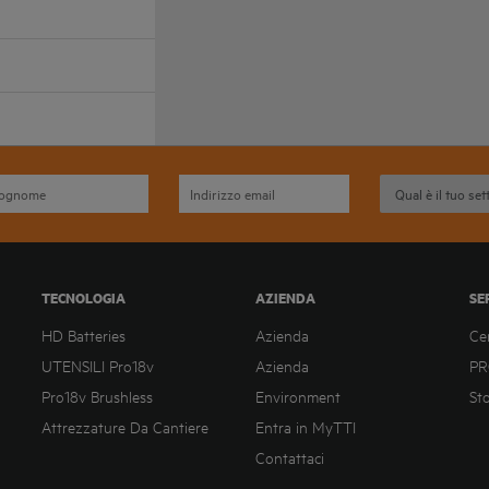
TECNOLOGIA
AZIENDA
SE
HD Batteries
Azienda
Ce
UTENSILI Pro18v
Azienda
PR
Pro18v Brushless
Environment
St
Attrezzature Da Cantiere
Entra in MyTTI
Contattaci