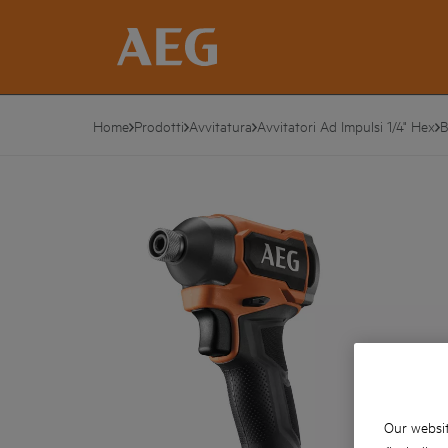
Home
Prodotti
Avvitatura
Avvitatori Ad Impulsi 1/4" Hex
B
Our websit