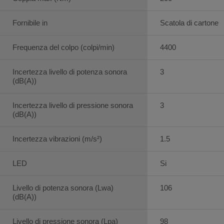
Fornibile in
Scatola di cartone
Frequenza del colpo (colpi/min)
4400
Incertezza livello di potenza sonora
3
(dB(A))
Incertezza livello di pressione sonora
3
(dB(A))
Incertezza vibrazioni (m/s²)
1.5
LED
Si
Livello di potenza sonora (Lwa)
106
(dB(A))
Livello di pressione sonora (Lpa)
98