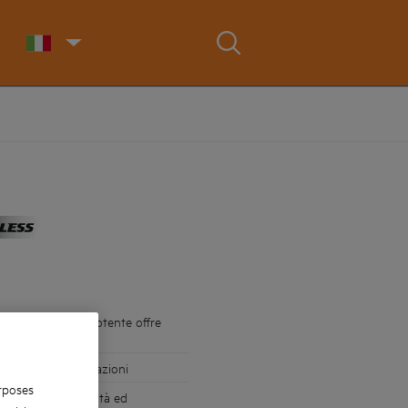
act compatto e potente offre
 in tutte le applicazioni
rposes
 massima produttività ed