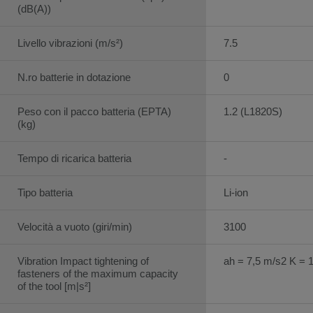
(dB(A))
Livello vibrazioni (m/s²)
7.5
N.ro batterie in dotazione
0
Peso con il pacco batteria (EPTA)
1.2 (L1820S)
(kg)
Tempo di ricarica batteria
-
Tipo batteria
Li-ion
Velocità a vuoto (giri/min)
3100
Vibration Impact tightening of
ah = 7,5 m/s2 K = 
fasteners of the maximum capacity
of the tool [m|s²]