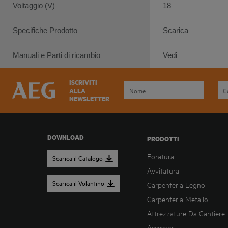
Voltaggio (V)
18
Specifiche Prodotto
Scarica
Manuali e Parti di ricambio
Vedi
ISCRIVITI
ALLA
NEWSLETTER
DOWNLOAD
PRODOTTI
Foratura
Scarica il Catalogo
Avvitatura
Scarica il Volantino
Carpenteria Legno
Carpenteria Metallo
Attrezzature Da Cantiere
Accessori