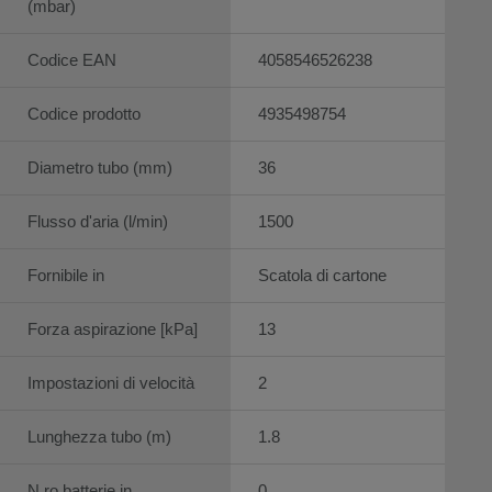
(mbar)
Codice EAN
4058546526238
Codice prodotto
4935498754
Diametro tubo (mm)
36
Flusso d'aria (l/min)
1500
Fornibile in
Scatola di cartone
Forza aspirazione [kPa]
13
Impostazioni di velocità
2
Lunghezza tubo (m)
1.8
N.ro batterie in
0