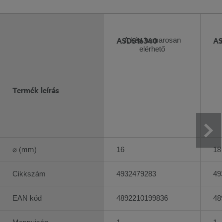
ASDS16340
A
A kép hamarosan
elérhető
Termék leírás
⌀ (mm)
16
18
Cikkszám
4932479283
49
EAN kód
4892210199836
48