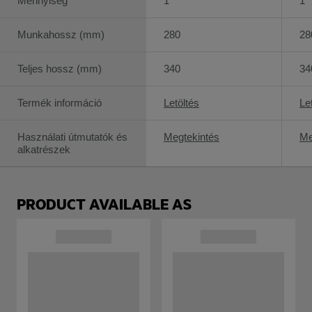
Mennyiség
1
1
Munkahossz (mm)
280
28
Teljes hossz (mm)
340
34
Termék információ
Letöltés
Le
Használati útmutatók és
Megtekintés
Me
alkatrészek
PRODUCT AVAILABLE AS