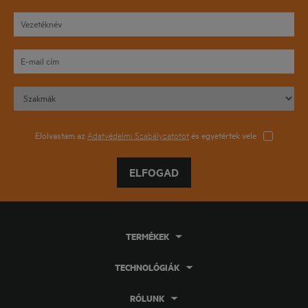
Elolvastam az
Adatvédelmi Szabályzatotot
és egyetértek vele
ELFOGAD
TERMÉKEK
TECHNOLÓGIÁK
RÓLUNK