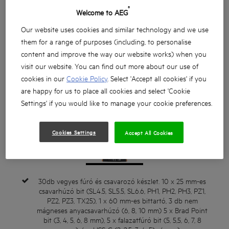
®
Welcome to AEG
Our website uses cookies and similar technology and we use
them for a range of purposes (including, to personalise
content and improve the way our website works) when you
visit our website. You can find out more about our use of
cookies in our
Cookie Policy
. Select 'Accept all cookies' if you
are happy for us to place all cookies and select 'Cookie
Settings' if you would like to manage your cookie preferences.
Cookies Settings
Accept All Cookies
30db vegyes fúró és csavarozó készlet. 10 x 25 mm-es
csavarhúzó bit (SL4.5, SL5.5, SL6.6, PH1, PH2, PH3, PZ1,
PZ2, PZ3, TX25), 1 x 60 mm-es bittartó, 3 db nem
mágneses anyacsavarhúzó (6, 8, 10 mm) 5 x Brad Point
bit (3, 4, 5, 6, 8 mm), 5 x falazatfúró bit (5, 5,5, 6, 7, 8