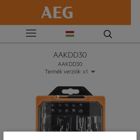
AAKDD30
AAKDD30
Termék verziók: x1