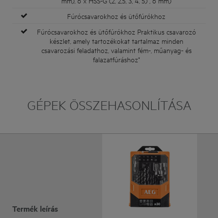
mm), 6 x HSS-G (2, 2,5, 3, 4, 5) , 6 mm)
Fúrócsavarokhoz és ütőfúrókhoz
Fúrócsavarokhoz és ütőfúrókhoz Praktikus csavarozó
készlet, amely tartozékokat tartalmaz minden
csavarozási feladathoz, valamint fém-, műanyag- és
falazatfúráshoz"
GÉPEK ÖSSZEHASONLÍTÁSA
Termék leírás