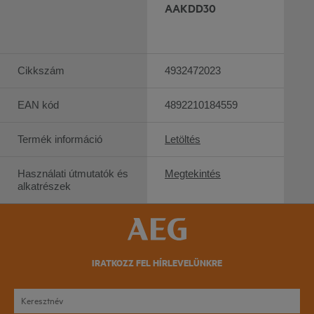
AAKDD30
Cikkszám
4932472023
EAN kód
4892210184559
Termék információ
Letöltés
Használati útmutatók és
Megtekintés
alkatrészek
IRATKOZZ FEL HÍRLEVELÜNKRE