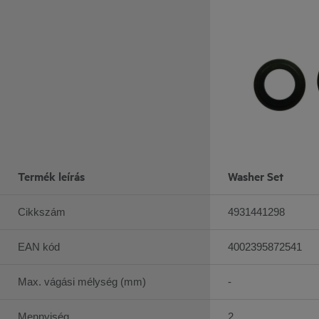
Termék leírás
Washer Set
Cikkszám
4931441298
EAN kód
4002395872541
Max. vágási mélység (mm)
-
Mennyiség
2