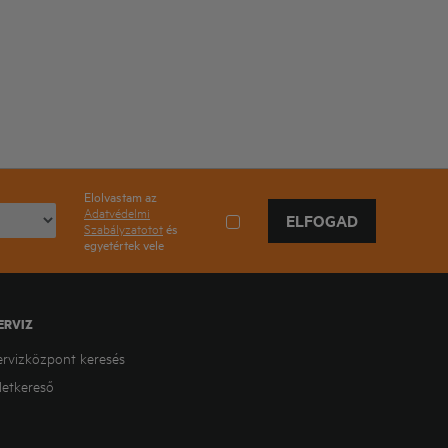
Elolvastam az
Adatvédelmi
ELFOGAD
Szabályzatotot
és
egyetértek vele
ERVIZ
ervizközpont keresés
letkereső