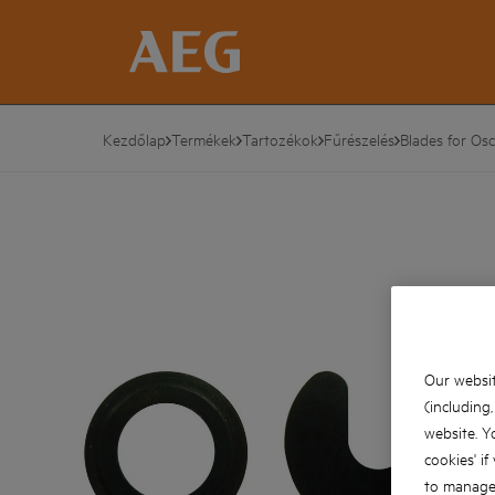
Kezdőlap
Termékek
Tartozékok
Fűrészelés
Blades for Osc
Our websit
(including
website. Y
cookies' if
to manage 