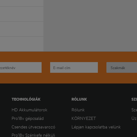
TECHNOLÓGIÁK
RÓLUNK
SZ
HD Akkumulátorok
Rólunk
Sz
Pro18v gépcsalád
KÖRNYEZET
Üz
Csendes ütvecsavarozó
Lépjen kapcsolatba velünk
Pro18v Szénkefe nélküli