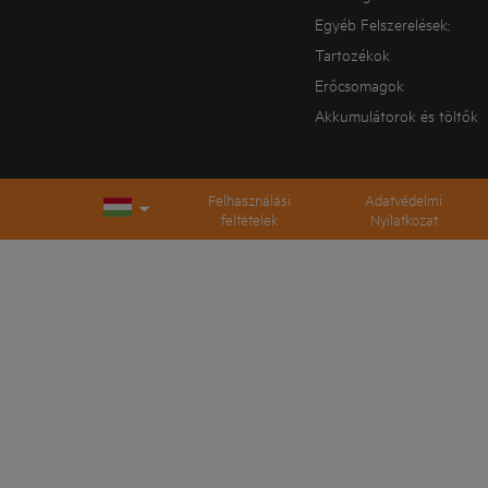
Egyéb Felszerelések;
Tartozékok
Erőcsomagok
Akkumulátorok és töltők
Felhasználási
Adatvédelmi
feltételek
Nyilatkozat