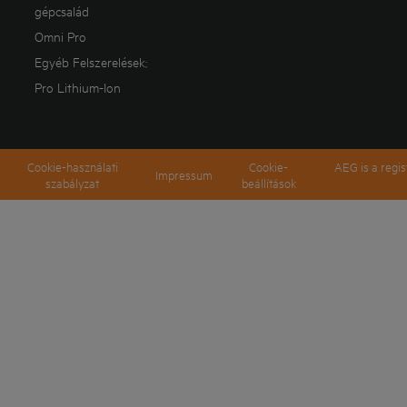
gépcsalád
Omni Pro
Egyéb Felszerelések;
Pro Lithium-Ion
Cookie-használati
Cookie-
AEG is a regi
Impressum
szabályzat
beállítások