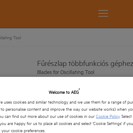
illating Tool
Fűrészlap többfunkciós géphe
Blades for Oscillating Tool
Termék verziók: x1
®
Welcome to AEG
Az univerzális befogásnak köszönhetően az 
multifunkciós gépekhez is használhatóak.
e uses cookies and similar technology and we use them for a range of pu
Minden csomag tartalmaz két alátétet
, to personalise content and improve the way our website works) when you
ou can find out more about our use of cookies in our
Cookie Policy
. Select
 you are happy for us to place all cookies and select 'Cookie Settings' if yo
your cookie preferences.