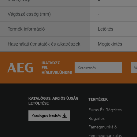
Vágószélesség (mm)
-
Termék információ
Letöltés
Használati útmutatók és alkatrészek
Megtekintés
IRATKOZZ
FEL
HÍRLEVELÜNKRE
KATALÓGUS, AKCIÓS ÚJSÁG
TERMÉKEK
LETÖLTÉSE
Fúrás És Rögzítés
Katalógus letöltés
Rögzítés
Famegmunkáló
Fémmegmunkálás