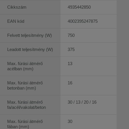
Cikkszám
4935442850
EAN kód
4002395247875
Felvett teljesítmény (W)
750
Leadott teljesítmény (W)
375
Max. fúrási átmérő
13
acélban (mm)
Max. fúrási átmérő
16
betonban (mm)
Max. fúrási átmérő
30 / 13 / 20 / 16
fa/acél/vakolat/beton
Max. fúrási átmérő
30
fában (mm)