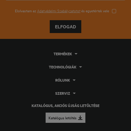
Elolvastam az
Adatvédelmi Szabályzatotot
és egyetértek vele
ELFOGAD
TERMÉKEK
TECHNOLÓGIÁK
RÓLUNK
SZERVIZ
KATALÓGUS, AKCIÓS ÚJSÁG LETÖLTÉSE
Katalógus letöltés