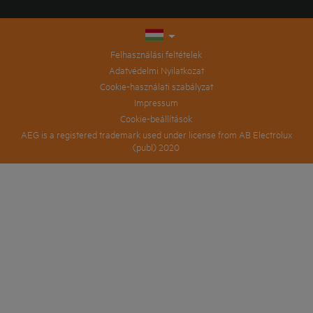
Felhasználási feltételek
Adatvédelmi Nyilatkozat
Cookie-használati szabályzat
Impressum
Cookie-beállítások
AEG is a registered trademark used under license from AB Electrolux
(publ) 2020