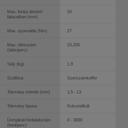
Max. fúrási átmérő
20
falazatban (mm)
Max. nyomaték (Nm)
27
Max. ütésszám
23.200
(ütés/perc)
Súly (kg)
1,9
Szállítva
Szerszámkoffer
Tokmány mérete (mm)
1,5 - 13
Tokmány típusa
Kulcsnélküli
Üresjárati fordulatszám
0 - 3000
(ford/perc)