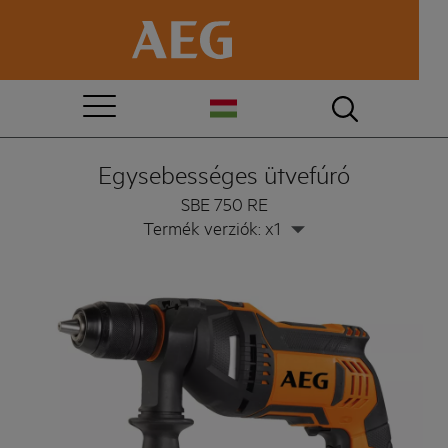
Egysebességes ütvefúró
SBE 750 RE
Termék verziók: x1