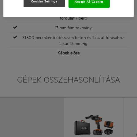
Cookies Settings
Accept All Cookies
nyomatékot biztosít
2 sebességes hajtómű, 0-500 fordulat / perc és 0-2100
fordulat / perc
13 mm fém tokmány
31.500 percnkénti ütésszám beton és falazat fúrásához
1akár 13 mm -ig
Képek előre
GÉPEK ÖSSZEHASONLÍTÁSA