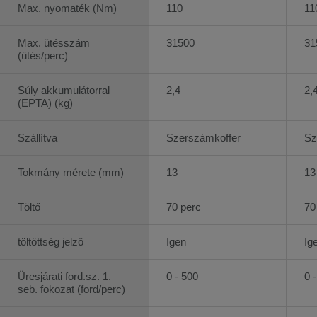
Max. nyomaték (Nm)
110
11
Max. ütésszám
31500
31
(ütés/perc)
Súly akkumulátorral
2,4
2,
(EPTA) (kg)
Szállítva
Szerszámkoffer
Sz
Tokmány mérete (mm)
13
13
Töltő
70 perc
70
töltöttség jelző
Igen
Ig
Üresjárati ford.sz. 1.
0 - 500
0 
seb. fokozat (ford/perc)