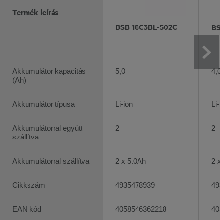
Termék leírás
BSB 18C3BL-502C
BS
Akkumulátor kapacitás
5,0
4,
(Ah)
Akkumulátor típusa
Li-ion
Li-
Akkumulátorral együtt
2
2
szállítva
Akkumulátorral szállítva
2 x 5.0Ah
2 
Cikkszám
4935478939
49
EAN kód
4058546362218
40