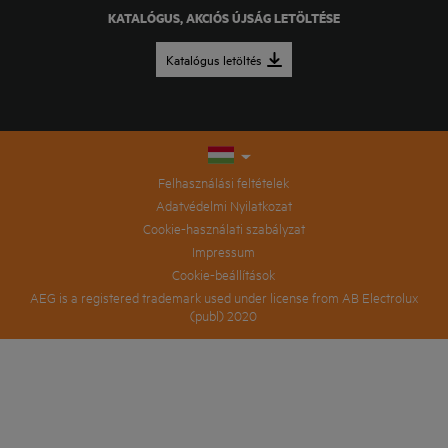
KATALÓGUS, AKCIÓS ÚJSÁG LETÖLTÉSE
Katalógus letöltés
Felhasználási feltételek
Adatvédelmi Nyilatkozat
Cookie-használati szabályzat
Impressum
Cookie-beállítások
AEG is a registered trademark used under license from AB Electrolux
(publ) 2020