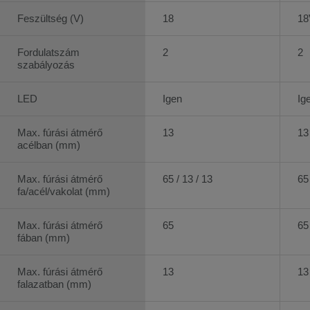
Feszültség (V)
18
18
Fordulatszám
2
2
szabályozás
LED
Igen
Ig
Max. fúrási átmérő
13
13
acélban (mm)
Max. fúrási átmérő
65 / 13 / 13
65 
fa/acél/vakolat (mm)
Max. fúrási átmérő
65
65
fában (mm)
Max. fúrási átmérő
13
13
falazatban (mm)