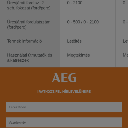
Üresjárati ford.sz. 2.
0 - 2100
0 
seb. fokozat (ford/perc)
Üresjárati fordulatszám
0 - 500 / 0 - 2100
0 
(ford/perc)
Termék információ
Letöltés
Le
Használati útmutatók és
Megtekintés
Me
alkatrészek
IRATKOZZ FEL HÍRLEVELÜNKRE