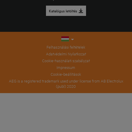
Katalógus letöltés
Felhasználási feltételek
Adatvédelmi Nyilatkozat
Cookie-használati szabályzat
Impressum
Cookie-beállítások
AEG is a registered trademark used under license from AB Electrolux
(publ) 2020