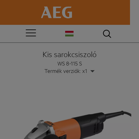
Kis sarokcsiszoló
WS 8-115 S
Termék verziók: x1