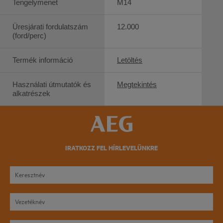
Tengelymenet
M14
Üresjárati fordulatszám
12.000
(ford/perc)
Termék információ
Letöltés
Használati útmutatók és
Megtekintés
alkatrészek
IRATKOZZ FEL HÍRLEVELÜNKRE