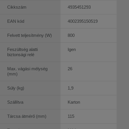
Cikkszám
4935451293
EAN kód
4002395150519
Felvett teljesítmény (W)
800
Feszültség alatti
Igen
biztonsági relé
Max. vágási mélység
26
(mm)
Súly (kg)
1,9
Szállítva
Karton
Tárcsa átmérő (mm)
115