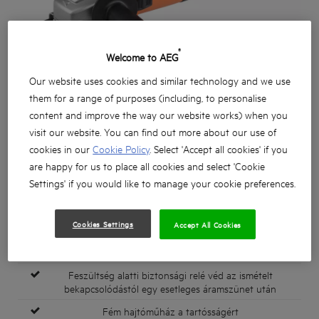
®
Welcome to AEG
Our website uses cookies and similar technology and we use
them for a range of purposes (including, to personalise
content and improve the way our website works) when you
visit our website. You can find out more about our use of
cookies in our
Cookie Policy
. Select 'Accept all cookies' if you
are happy for us to place all cookies and select 'Cookie
Settings' if you would like to manage your cookie preferences.
Cookies Settings
Accept All Cookies
Erőteljes 800 wattos motor
Feszültség alatti biztonsági relé véd az ismételt
bekapcsolódástól egy esetleges áramszünet után
Fém hajtóműház a tartósságért