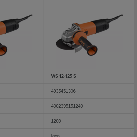
WS 12-125 S
4935451306
4002395151240
1200
Igen