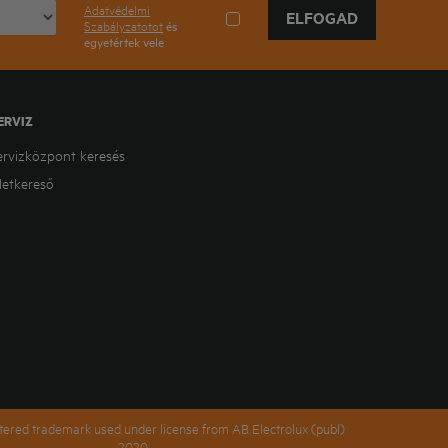
Adatvédelmi
ELFOGAD
Szabályzatotot
és
egyetértek vele
ERVIZ
ervizközpont keresés
letkereső
stered trademark used under license from AB Electrolux (publ)
2020