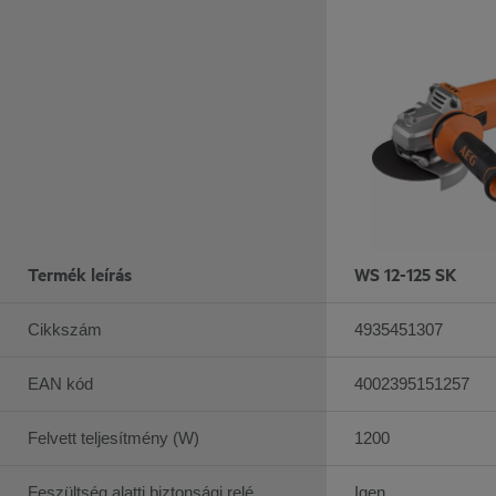
Termék leírás
WS 12-125 SK
Cikkszám
4935451307
EAN kód
4002395151257
Felvett teljesítmény (W)
1200
Feszültség alatti biztonsági relé
Igen