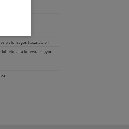
éséért
ntartó kényelmes
 és biztonságos használatért
 védőburkolat a könnyű és gyors
tva