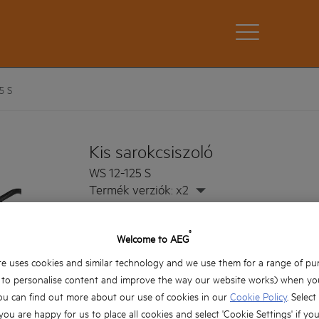
5 S
Kis sarokcsiszoló
WS 12-125 S
Termék verziók: x2
1200 wattos motor kiemelkedő teljesítménnye
®
Welcome to AEG
Feszültség alatti biztonsági relé véd az ismét
esetleges áramszünet után
e uses cookies and similar technology and we use them for a range of pu
, to personalise content and improve the way our website works) when you
Fém hajtómű a tartósságért
ou can find out more about our use of cookies in our
Cookie Policy
. Select
Lapos fém hajtóműház a munkadarab kiváló lá
 you are happy for us to place all cookies and select 'Cookie Settings' if yo
vágásmélységért