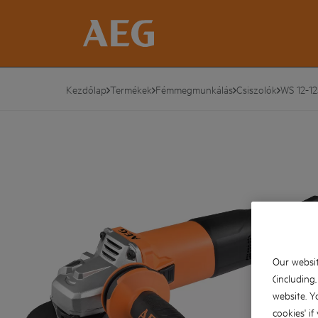
Kezdőlap
Termékek
Fémmegmunkálás
Csiszolók
WS 12-12
Our websit
(including
website. Y
cookies' if