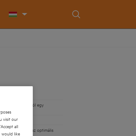
l
elt bekapcsolódástól egy
rposes
 visit our
 'Accept all
thatóságáért és az optimális
u would like