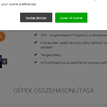
your cookie preferences.
Optimalizált hűtő rács a túlmelegedés elkerül
Nagyon kompakt hossz és körméret a hossza
Cookies Settings
Accept All Cookies
munkavégzésért
Könnyű súly a legjobb irányításért
AVS - rezgéscsillapított fogantyú a kényelmes
Kitörés ellen védett és kulcs nélkül állítható
állításért
Tengelyretesz
AVS pótfogantyúval, alátéttel és kulccsal szállí
GÉPEK ÖSSZEHASONLÍTÁSA