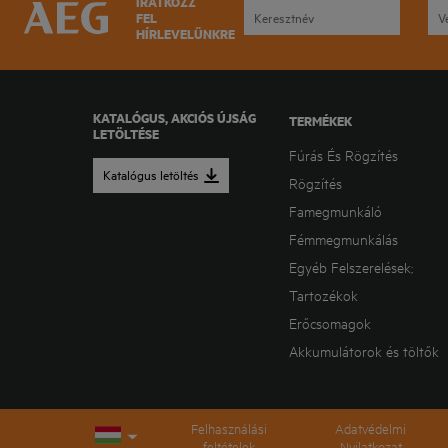
IRATKOZZ
FEL
HÍRLEVELÜNKRE
KATALÓGUS, AKCIÓS ÚJSÁG
TERMÉKEK
LETÖLTÉSE
Fúrás És Rögzítés
Katalógus letöltés
Rögzítés
Famegmunkáló
Fémmegmunkálás
Egyéb Felszerelések;
Tartozékok
Erőcsomagok
Akkumulátorok és töltők
Felhasználási
Adatvédelmi
feltételek
Nyilatkozat