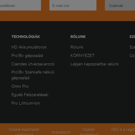
TECHNOLÓGIÁK
RÓLUNK
SZ
HD Akkumulátorok
Rólunk
Sz
Pro18v gépcsalád
KÖRNYEZET
Üz
Csendes ütvecsavarozó
Lépjen kapcsolatba velünk
Pro18v Szénkefe nélküli
gépcsalád
Omni Pro
Egyéb Felszerelések;
Pro Lithium-Ion
Cookie-használati
Cookie-
AEG is a regi
Impressum
szabályzat
beállítások