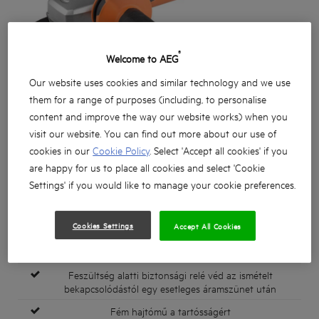
®
Welcome to AEG
Our website uses cookies and similar technology and we use
them for a range of purposes (including, to personalise
content and improve the way our website works) when you
visit our website. You can find out more about our use of
cookies in our
Cookie Policy
. Select 'Accept all cookies' if you
are happy for us to place all cookies and select 'Cookie
Settings' if you would like to manage your cookie preferences.
Cookies Settings
Accept All Cookies
1000 wattos motor kiemelkedő teljesítménnyel
Feszültség alatti biztonsági relé véd az ismételt
bekapcsolódástól egy esetleges áramszünet után
Fém hajtómű a tartósságért