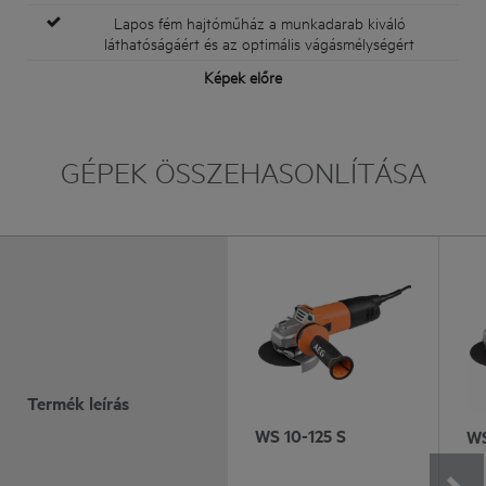
Lapos fém hajtóműház a munkadarab kiváló
láthatóságáért és az optimális vágásmélységért
Képek előre
GÉPEK ÖSSZEHASONLÍTÁSA
Termék leírás
WS 10-125 S
WS