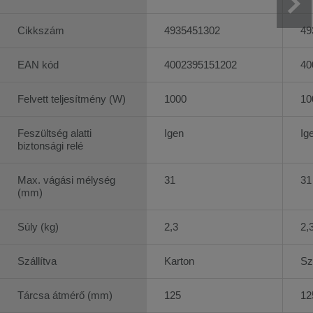
Cikkszám
4935451302
49
EAN kód
4002395151202
40
Felvett teljesítmény (W)
1000
10
Feszültség alatti
Igen
Ig
biztonsági relé
Max. vágási mélység
31
31
(mm)
Súly (kg)
2,3
2,
Szállítva
Karton
Sz
Tárcsa átmérő (mm)
125
12