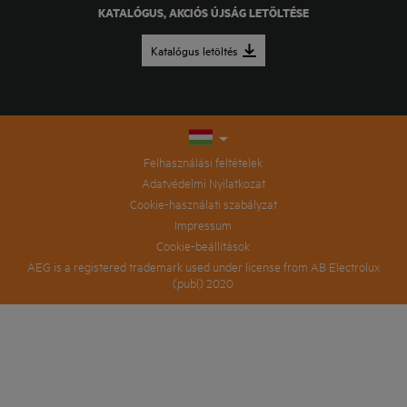
KATALÓGUS, AKCIÓS ÚJSÁG LETÖLTÉSE
Katalógus letöltés
Felhasználási feltételek
Adatvédelmi Nyilatkozat
Cookie-használati szabályzat
Impressum
Cookie-beállítások
AEG is a registered trademark used under license from AB Electrolux
(publ) 2020