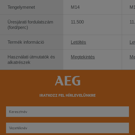
Tengelymenet
M14
M
Üresjárati fordulatszám
11.500
11
(ford/perc)
Termék információ
Letöltés
Le
Használati útmutatók és
Megtekintés
Me
alkatrészek
IRATKOZZ FEL HÍRLEVELÜNKRE