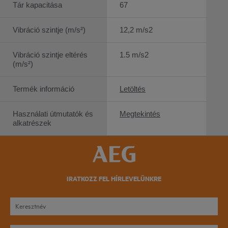
Tár kapacitása
67
Vibráció szintje (m/s²)
12,2 m/s2
Vibráció szintje eltérés
1.5 m/s2
(m/s²)
Termék információ
Letöltés
Használati útmutatók és
Megtekintés
alkatrészek
IRATKOZZ FEL HÍRLEVELÜNKRE