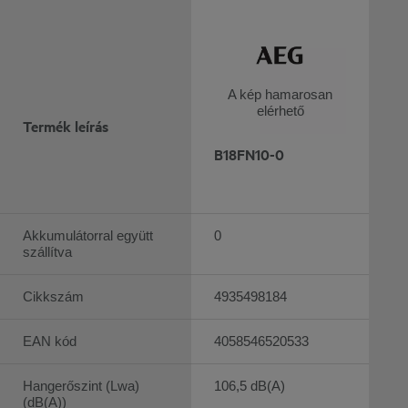
A kép hamarosan
elérhető
Termék leírás
B18FN10-0
Akkumulátorral együtt
0
szállítva
Cikkszám
4935498184
EAN kód
4058546520533
Hangerőszint (Lwa)
106,5 dB(A)
(dB(A))