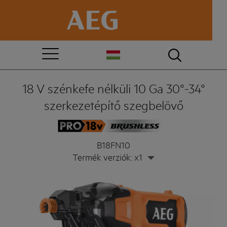
18 V szénkefe nélküli 10 Ga 30°-34°
szerkezetépítő szegbelövő
B18FN10
Termék verziók: x1