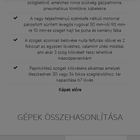
szögbelövő, amelyhez nincs szükség gázpatronra,
pneumatikus tömlőkre, kábelekre
A nagy teljesítményű szémkefe nélküli motorral
párosított sűrített levegős rugóval 50 mm-ről 90 mm-
re 10 mm-es szeget hajt be puha és kemény fába
A szögek azonnali belövése nulla felfutási idővel és 2
fokozat az egyszeri lövéshez, valamint ütési móddal,
ami akár 3 szög kilövését teszi lehetővé
másodpercenként
Papirkötésű szögek kilövésére alkalmas amelyek
illeszkednek 30 vagy 34 fokos szegtárolóhoz, tár
kapacitása 67 lövés
Képek előre
GÉPEK ÖSSZEHASONLÍTÁSA