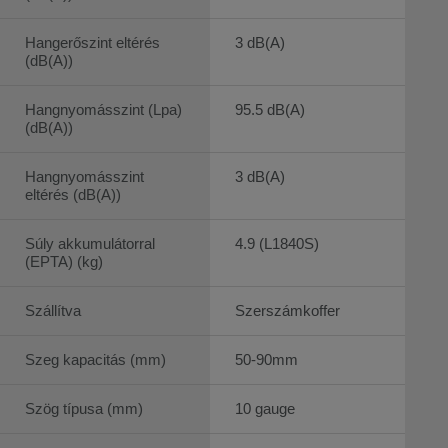
Hangerőszint eltérés
3 dB(A)
(dB(A))
Hangnyomásszint (Lpa)
95.5 dB(A)
(dB(A))
Hangnyomásszint
3 dB(A)
eltérés (dB(A))
Súly akkumulátorral
4.9 (L1840S)
(EPTA) (kg)
Szállítva
Szerszámkoffer
Szeg kapacitás (mm)
50-90mm
Szög típusa (mm)
10 gauge