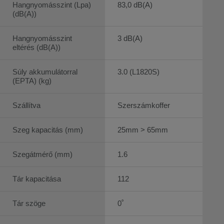
Hangnyomásszint (Lpa)
83,0 dB(A)
(dB(A))
Hangnyomásszint
3 dB(A)
eltérés (dB(A))
Súly akkumulátorral
3.0 (L1820S)
(EPTA) (kg)
Szállítva
Szerszámkoffer
Szeg kapacitás (mm)
25mm > 65mm
Szegátmérő (mm)
1.6
Tár kapacitása
112
Tár szöge
0˚