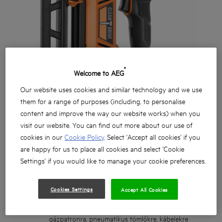
®
Welcome to AEG
Our website uses cookies and similar technology and we use
them for a range of purposes (including, to personalise
content and improve the way our website works) when you
visit our website. You can find out more about our use of
cookies in our
Cookie Policy
. Select 'Accept all cookies' if you
are happy for us to place all cookies and select 'Cookie
Settings' if you would like to manage your cookie preferences.
Cookies Settings
Accept All Cookies
Nagy teljesítményű szénkefe nélküli Second Fix 16
méretű, egyenes szegező, amelyhez nincs szükség
gázpatronra, pneumatikus tömlőkre, kábelekre