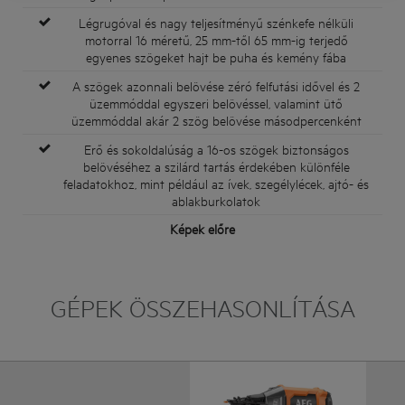
Légrugóval és nagy teljesítményű szénkefe nélküli
motorral 16 méretű, 25 mm-től 65 mm-ig terjedő
egyenes szögeket hajt be puha és kemény fába
A szögek azonnali belövése zéró felfutási idővel és 2
üzemmóddal egyszeri belövéssel, valamint ütő
üzemmóddal akár 2 szög belövése másodpercenként
Erő és sokoldalúság a 16-os szögek biztonságos
belövéséhez a szilárd tartás érdekében különféle
feladatokhoz, mint például az ívek, szegélylécek, ajtó- és
ablakburkolatok
Képek előre
GÉPEK ÖSSZEHASONLÍTÁSA