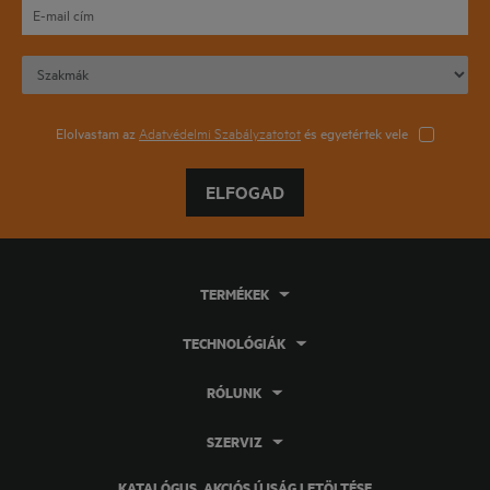
Elolvastam az
Adatvédelmi Szabályzatotot
és egyetértek vele
ELFOGAD
TERMÉKEK
TECHNOLÓGIÁK
RÓLUNK
SZERVIZ
KATALÓGUS, AKCIÓS ÚJSÁG LETÖLTÉSE