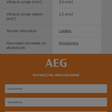
Vibráció szintje (m/s²)
3,6 m/s2
Vibráció szintje eltérés
1,5 m/s2
(m/s²)
Termék információ
Letöltés
Használati útmutatók és
Megtekintés
alkatrészek
IRATKOZZ FEL HÍRLEVELÜNKRE