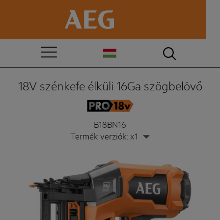
18V szénkefe élküli 16Ga szögbelövő
B18BN16
Termék verziók: x1