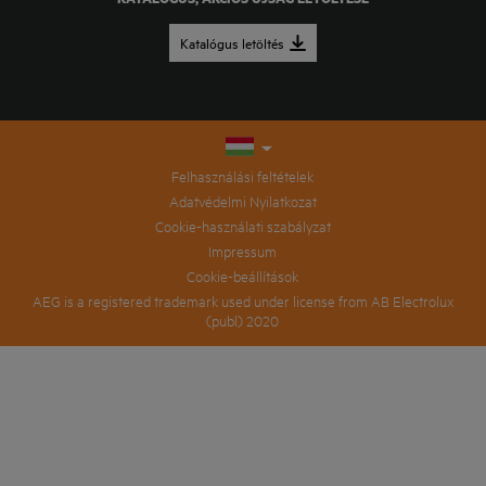
Katalógus letöltés
Felhasználási feltételek
Adatvédelmi Nyilatkozat
Cookie-használati szabályzat
Impressum
Cookie-beállítások
AEG is a registered trademark used under license from AB Electrolux
(publ) 2020