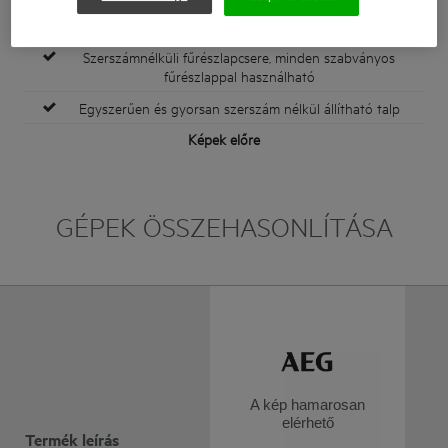
28,5 mm lökethossz, kategóriájában a leggyorsabb
vágási teljesítményért
Szerszámnélküli fűrészlapcsere, minden szabványos
fűrészlappal használható
Egyszerűen és gyorsan szerszám nélkül állítható talp
Képek előre
GÉPEK ÖSSZEHASONLÍTÁSA
A kép hamarosan
elérhető
Termék leírás