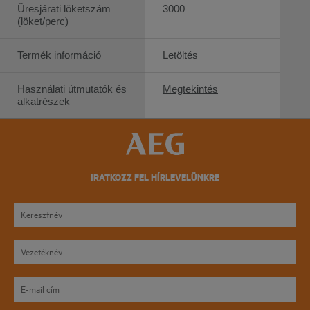
Üresjárati löketszám
3000
(löket/perc)
Termék információ
Letöltés
Használati útmutatók és
Megtekintés
alkatrészek
IRATKOZZ FEL HÍRLEVELÜNKRE