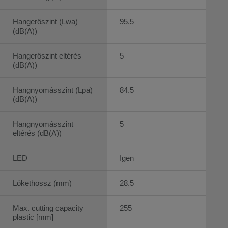
Hangerőszint (Lwa)
95.5
(dB(A))
Hangerőszint eltérés
5
(dB(A))
Hangnyomásszint (Lpa)
84.5
(dB(A))
Hangnyomásszint
5
eltérés (dB(A))
LED
Igen
Lökethossz (mm)
28.5
Max. cutting capacity
255
plastic [mm]