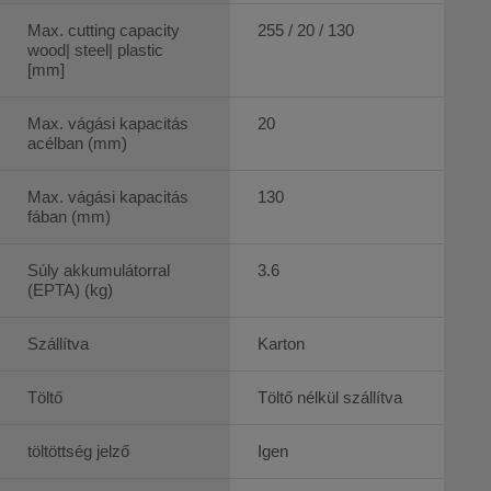
Max. cutting capacity
255 / 20 / 130
wood| steel| plastic
[mm]
Max. vágási kapacitás
20
acélban (mm)
Max. vágási kapacitás
130
fában (mm)
Súly akkumulátorral
3.6
(EPTA) (kg)
Szállítva
Karton
Töltő
Töltő nélkül szállítva
töltöttség jelző
Igen