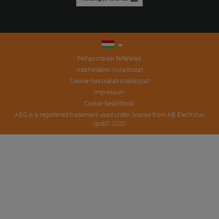
Felhasználási feltételek
Adatvédelmi Nyilatkozat
Cookie-használati szabályzat
Impressum
Cookie-beállítások
AEG is a registered trademark used under license from AB Electrolux
(publ) 2020