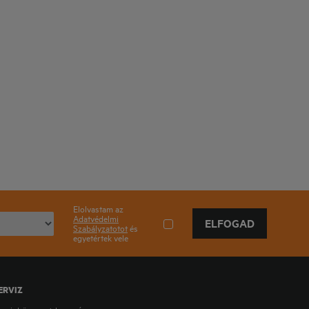
Elolvastam az
Adatvédelmi
ELFOGAD
Szabályzatotot
és
egyetértek vele
ERVIZ