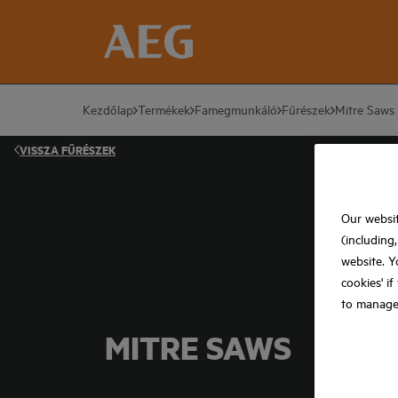
Kezdőlap
Termékek
Famegmunkáló
Fűrészek
Mitre Saws
VISSZA
FŰRÉSZEK
Our websit
(including
website. Y
cookies' i
to manage
MITRE SAWS