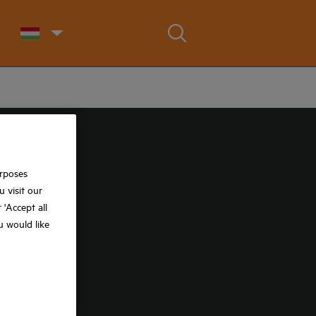
urposes
 visit our
t 'Accept all
ou would like