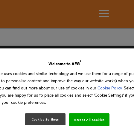
®
Welcome to AEG
e uses cookies and similar technology and we use them for a range of p
, to personalise content and improve the way our website works) when you
ou can find out more about our use of cookies in our
Cookie Policy
. Selec
f you are happy for us to place all cookies and select 'Cookie Settings' if y
 your cookie preferences.
Cookies Settings
Accept All Cookies