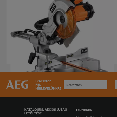
Gérvágó
PS 254 L
Termék verziók
: x
1
IRATKOZZ
FEL
HÍRLEVELÜNKRE
KATALÓGUS, AKCIÓS ÚJSÁG
TERMÉKEK
LETÖLTÉSE