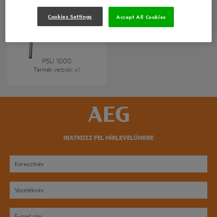
Cookies Settings
Accept All Cookies
UNIVERZÁLIS GÉRVÁGÓ
ÁLLVÁNY
PSU 1000
Termék verziók
: x
1
IRATKOZZ FEL HÍRLEVELÜNKRE