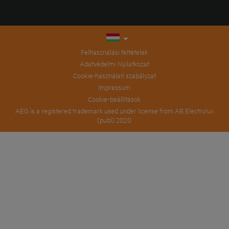
Felhasználási feltételek
Adatvédelmi Nyilatkozat
Cookie-használati szabályzat
Impressum
Cookie-beállítások
AEG is a registered trademark used under license from AB Electrolux
(publ) 2020