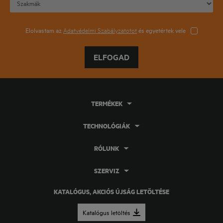
Elolvastam az
Adatvédelmi Szabályzatotot
és egyetértek vele
ELFOGAD
TERMÉKEK
TECHNOLÓGIÁK
RÓLUNK
SZERVIZ
KATALÓGUS, AKCIÓS ÚJSÁG LETÖLTÉSE
Katalógus letöltés