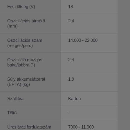
Feszültség (V)
18
Oszcillációs átmérő
2,4
(mm)
Oszcillációs szám
14.000 - 22.000
(rezgés/perc)
Oszcilláló mozgás
2,4
balra/jobbra (°)
Súly akkumulátorral
1.9
(EPTA) (kg)
Szállítva
Karton
Töltő
-
Üresjárati fordulatszám
7000 - 11.000