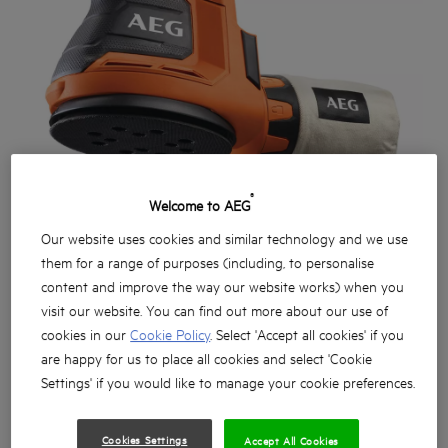
®
Welcome to AEG
Our website uses cookies and similar technology and we use
them for a range of purposes (including, to personalise
content and improve the way our website works) when you
visit our website. You can find out more about our use of
cookies in our
Cookie Policy
. Select 'Accept all cookies' if you
are happy for us to place all cookies and select 'Cookie
Settings' if you would like to manage your cookie preferences.
Erőteljes 18 V-os 125 mm-es excentrikus csiszoló
Kiváló a nehezen hozzáférhető helyeken és a fej felett
Cookies Settings
Accept All Cookies