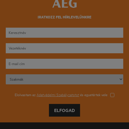
IRATKOZZ FEL HÍRLEVELÜNKRE
Elolvastam az
Adatvédelmi Szabályzatotot
és egyetértek vele
ELFOGAD