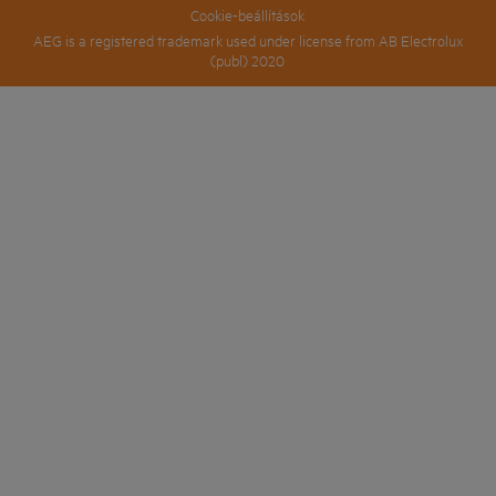
Cookie-beállítások
AEG is a registered trademark used under license from AB Electrolux
(publ) 2020