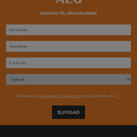
IRATKOZZ FEL HÍRLEVELÜNKRE
Elolvastam az
Adatvédelmi Szabályzatotot
és egyetértek vele
ELFOGAD