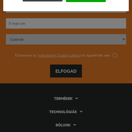
Elolvastam az
Adatvédelmi Szabályzatotot
és egyetértek vele
ELFOGAD
TERMÉKEK
TECHNOLÓGIÁK
RÓLUNK