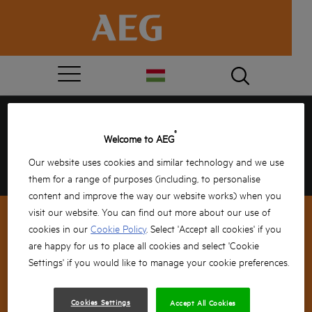
GRATULÁLUNK, NYERTÉL!
®
Welcome to AEG
Kérlek add meg adataidat a szállításhoz, a
Our website uses cookies and similar technology and we use
továbbiakról mi gondoskodunk!
them for a range of purposes (including, to personalise
content and improve the way our website works) when you
visit our website. You can find out more about our use of
cookies in our
Cookie Policy
. Select 'Accept all cookies' if you
are happy for us to place all cookies and select 'Cookie
IRATKOZZ FEL HÍRLEVELÜNKRE
Settings' if you would like to manage your cookie preferences.
Cookies Settings
Accept All Cookies