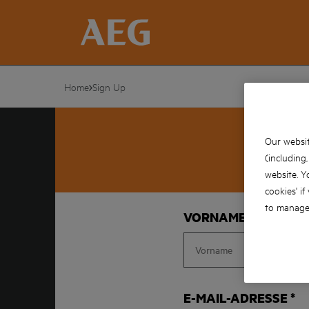
Home
Sign Up
Our websit
(including
website. Y
cookies' if
to manage 
VORNAME
E-MAIL-ADRESSE