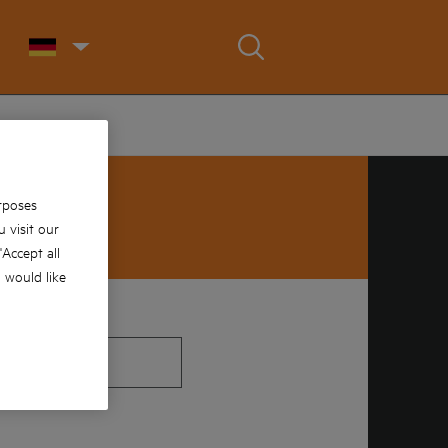
D
rposes
 visit our
 'Accept all
u would like