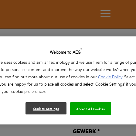
®
Welcome to AEG
IMMER AUF DEM NEUESTEN STAN
e uses cookies and similar technology and we use them for a range of pu
, to personalise content and improve the way our website works) when you
ou can find out more about our use of cookies in our
Cookie Policy
. Select
MELDE DICH ZUM NEWSLETTER AN
 you are happy for us to place all cookies and select 'Cookie Settings' if yo
your cookie preferences.
NACHNAME
Cookies Settings
Accept All Cookies
GEWERK