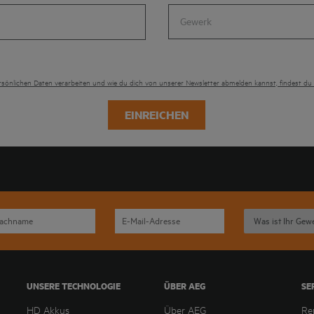
Gewerk
ersönlichen Daten verarbeiten und wie du dich von unserer Newsletter abmelden kannst, findest du
EINREICHEN
UNSERE TECHNOLOGIE
ÜBER AEG
SE
HD Akkus
Über AEG
Re