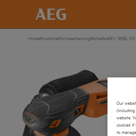
Home
Produkte
Holzbearbeitung
Schleifer
BEX 18SBL-125
Our websit
(including
website. Y
cookies' if
to manage 