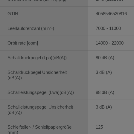
GTIN
4058546520816
Leerlaufdrehzahl (min⁻¹)
7000 - 11000
Orbit rate [opm]
14000 - 22000
Schalldruckpegel (Lpa)(dB(A))
80 dB (A)
Schalldruckpegel Unsicherheit
3 dB (A)
(dB(A))
Schallleistungspegel (Lwa)(dB(A))
88 dB (A)
Schallleistungspegel Unsicherheit
3 dB (A)
(dB(A))
Schleifteller- / Schleifpapiergröße
125
(mm)