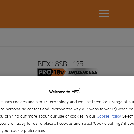
BEX 18SBL-125
BEX 18SBL-125
Produktvarianten: x1
®
Welcome to AEG
e uses cookies and similar technology and we use them for a range of pu
, to personalise content and improve the way our website works) when you
ou can find out more about our use of cookies in our
Cookie Policy
. Select
 you are happy for us to place all cookies and select 'Cookie Settings' if yo
your cookie preferences.