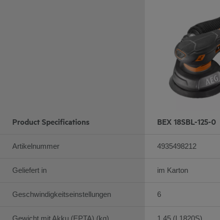
Product Specifications
BEX 18SBL-125-0
Artikelnummer
4935498212
Geliefert in
im Karton
Geschwindigkeitseinstellungen
6
Gewicht mit Akku (EPTA) (kg)
1.45 (L1820S)