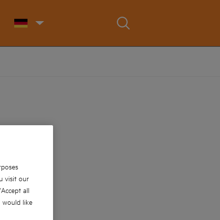
rposes
 visit our
 'Accept all
u would like