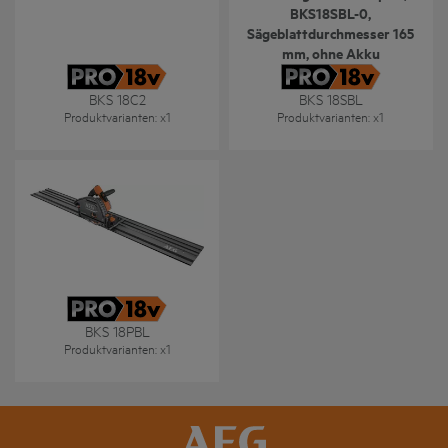
BKS18SBL-0,
Sägeblattdurchmesser 165
mm, ohne Akku
BKS 18C2
BKS 18SBL
Produktvarianten
: x
1
Produktvarianten
: x
1
BKS 18PBL
Produktvarianten
: x
1