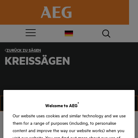
ZURÜCK ZU
SÄGEN
KREISSÄGEN
FILTER
SORTIEREN
®
Welcome to AEG
Our website uses cookies and similar technology and we use
them for a range of purposes (including, to personalise
content and improve the way our website works) when you
visit our website. You can find out more about our use of