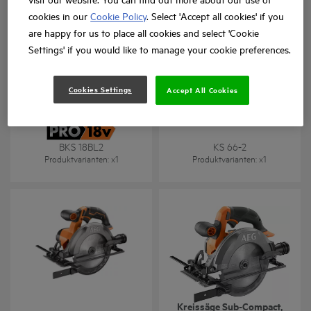
cookies in our
Cookie Policy
. Select 'Accept all cookies' if you
are happy for us to place all cookies and select 'Cookie
Settings' if you would like to manage your cookie preferences.
18 V Pro18V Brushless
Handkreissäge
Akku-Kreissäge,
BKS18BL2-0,
Cookies Settings
Accept All Cookies
Sägeblattdurchmesser 190
mm, ohne Akku
BKS 18BL2
KS 66-2
Produktvarianten
: x
1
Produktvarianten
: x
1
18 V Pro18V Brushless
Kreissäge Sub-Compact,