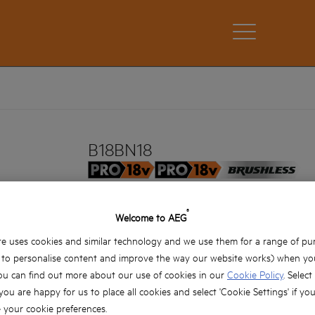
B18BN18
B18BN18
Produktvarianten: x1
®
Welcome to AEG
e uses cookies and similar technology and we use them for a range of pu
, to personalise content and improve the way our website works) when you
ou can find out more about our use of cookies in our
Cookie Policy
. Select
 you are happy for us to place all cookies and select 'Cookie Settings' if yo
your cookie preferences.