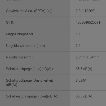
Gewicht mit Akku (EPTA) (kg)
2.9 (L1820S)
GTIN
4058546520571
Magazinkapazität
105
Nageldurchmesser (mm)
1.2
Nagellänge (mm)
16mm > 54mm
Schalldruckpegel (Lpa)(dB(A))
85,5 dB(A)
Schalldruckpegel Unsicherheit
3 dB(A)
(dB(A))
Schallleistungspegel (Lwa)(dB(A))
96,5 dB(A)