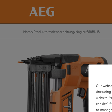
Home
Produkte
Holzbearbeitung
Nagler
B18BN18
Our websit
(including
website. Y
cookies' if
to manage 