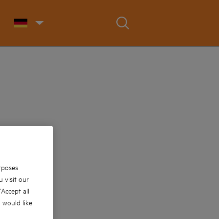
rposes
 visit our
 'Accept all
u would like