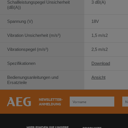
Schallleistungspegel Unsicherheit
3 dB(A)
(dB(A))
Spannung (V)
18V
Vibration Unsicherheit (m/s²)
1,5 m/s2
Vibrationspegel (m/s²)
2,5 m/s2
Spezifikationen
Download
Bedienungsanleitungen und
Ansicht
Ersatzteile
NEWSLETTER-
ANMELDUNG
HIER FINDEN SIE UNSERE