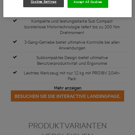
Cookies Settings
Accept All Cookies
Kompakte und leistungsstarke Sub Compact
bürstenlose Motortechnologie liefert bis zu 200 Nm
Drehmoment
3-Gang-Getriebe bietet ultimative Kontrolle bei allen
Anwendungen
Subkompaktes Design bietet ultimative
Benutzerproduktivität und Ergonomie
Leichtes Werkzeug mit nur 1,2 kg mit PRO18V 2,0Ah-
Pack
Mehr anzeigen
BESUCHEN SIE DIE INTERACTIVE LANDINGPAGE.
PRODUKTVARIANTEN