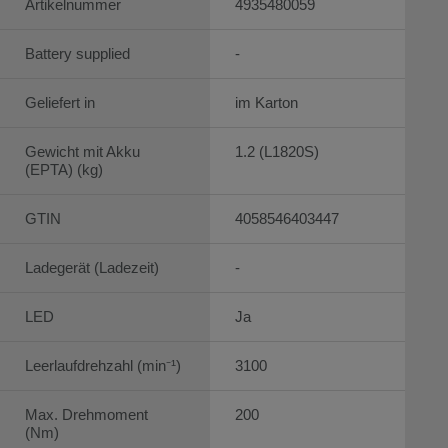
Artikelnummer
4935480059
Battery supplied
-
Geliefert in
im Karton
Gewicht mit Akku
1.2 (L1820S)
(EPTA) (kg)
GTIN
4058546403447
Ladegerät (Ladezeit)
-
LED
Ja
Leerlaufdrehzahl (min⁻¹)
3100
Max. Drehmoment
200
(Nm)