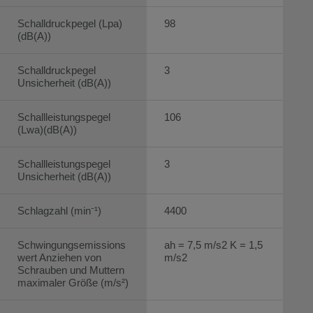
Schalldruckpegel (Lpa)
98
(dB(A))
Schalldruckpegel
3
Unsicherheit (dB(A))
Schallleistungspegel
106
(Lwa)(dB(A))
Schallleistungspegel
3
Unsicherheit (dB(A))
Schlagzahl (min⁻¹)
4400
Schwingungsemissions
ah = 7,5 m/s2 K = 1,5
wert Anziehen von
m/s2
Schrauben und Muttern
maximaler Größe (m/s²)