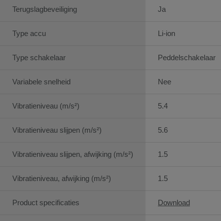
Terugslagbeveiliging
Ja
Type accu
Li-ion
Type schakelaar
Peddelschakelaar
Variabele snelheid
Nee
Vibratieniveau (m/s²)
5.4
Vibratieniveau slijpen (m/s²)
5.6
Vibratieniveau slijpen, afwijking (m/s²)
1.5
Vibratieniveau, afwijking (m/s²)
1.5
Product specificaties
Download