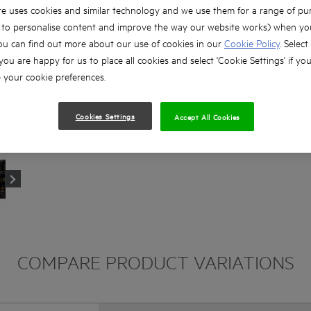
e uses cookies and similar technology and we use them for a range of pu
, to personalise content and improve the way our website works) when you
ou can find out more about our use of cookies in our
Cookie Policy
. Select
 you are happy for us to place all cookies and select 'Cookie Settings' if yo
your cookie preferences.
Cookies Settings
Accept All Cookies
COMPARE PRODUCT VARIATIONS