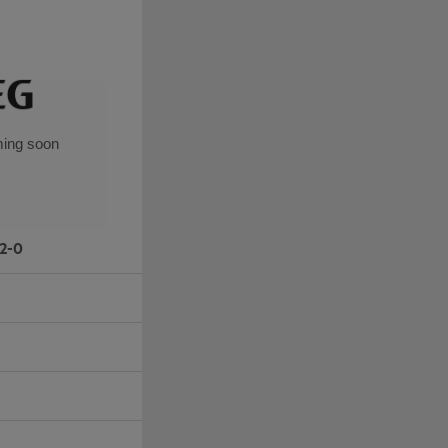
ing soon
2-0