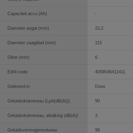
Capaciteit accu (Ah)
-
Diameter asgat (mm)
22,2
Diameter zaagblad (mm)
115
Dikte (mm)
6
EAN-code
4058546411411
Geleverd in
Doos
Geluidsdrukniveau (LpA(dB(A)))
90
Geluidsdrukniveau, afwijking (dB(A))
3
Geluidsvermogensniveau
98