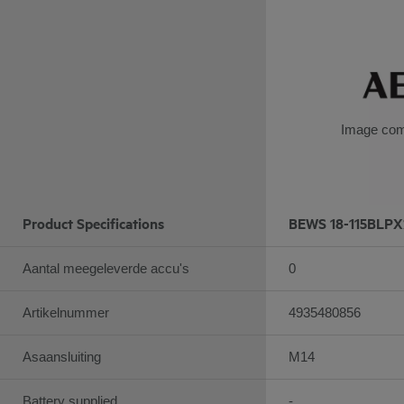
Image com
Product Specifications
BEWS 18-115BLPX
Aantal meegeleverde accu's
0
Artikelnummer
4935480856
Asaansluiting
M14
Battery supplied
-