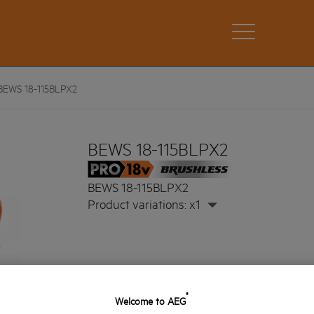
BEWS 18-115BLPX2
BEWS 18-115BLPX2
BEWS 18-115BLPX2
Product variations: x1
®
Welcome to AEG