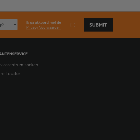
Ik ga akkoord met de
SUBMIT
Privacy Voorwaarden
ANTENSERVICE
rvicecentrum zoeken
ore Locator