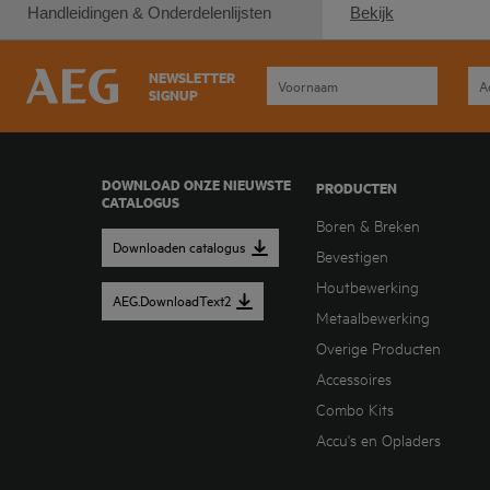
Handleidingen & Onderdelenlijsten
Bekijk
NEWSLETTER
SIGNUP
DOWNLOAD ONZE NIEUWSTE
PRODUCTEN
CATALOGUS
Boren & Breken
Downloaden catalogus
Bevestigen
Houtbewerking
AEG.DownloadText2
Metaalbewerking
Overige Producten
Accessoires
Combo Kits
Accu's en Opladers