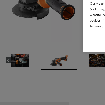
Our websit
(including
website. Y
cookies' if
to manage 