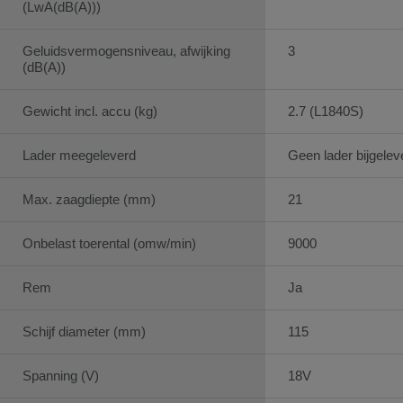
(LwA(dB(A)))
Geluidsvermogensniveau, afwijking
3
(dB(A))
Gewicht incl. accu (kg)
2.7 (L1840S)
Lader meegeleverd
Geen lader bijgelev
Max. zaagdiepte (mm)
21
Onbelast toerental (omw/min)
9000
Rem
Ja
Schijf diameter (mm)
115
Spanning (V)
18V