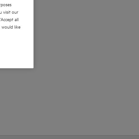
rposes
 visit our
 'Accept all
u would like