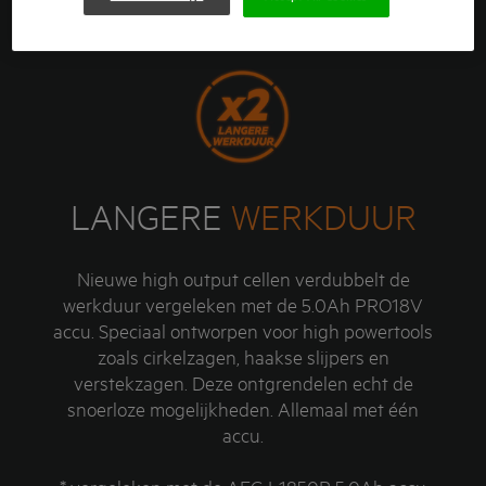
taken aan te gaan.
LANGERE
WERKDUUR
Nieuwe high output cellen verdubbelt de
werkduur vergeleken met de 5.0Ah PRO18V
accu. Speciaal ontworpen voor high powertools
zoals cirkelzagen, haakse slijpers en
verstekzagen. Deze ontgrendelen echt de
snoerloze mogelijkheden. Allemaal met één
accu.