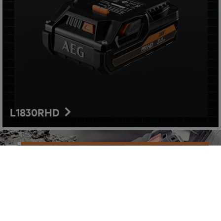
L1830RHD
Professionals vertrouwen de kracht van
PRO18V. Ontgrendel meerdere toepassingen
binnen trade. Het revolutionaire accu systeem