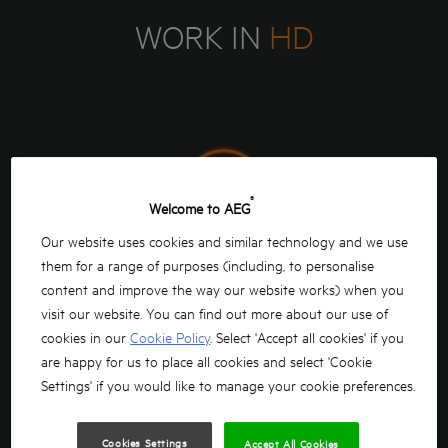
WORK IN
HD
®
Welcome to AEG
Our website uses cookies and similar technology and we use
them for a range of purposes (including, to personalise
MEER
KRACHT
content and improve the way our website works) when you
visit our website. You can find out more about our use of
High demand toepassingen eisen kwalitatieve
cookies in our
Cookie Policy
. Select 'Accept all cookies' if you
powertools. Ontworpen om de piekkracht te
are happy for us to place all cookies and select 'Cookie
ontketenen in combinatie met HD-ready
Settings' if you would like to manage your cookie preferences.
powertools; verwacht next level prestaties,
kracht, duurzaamheid, klaar om de moeilijkste
Cookies Settings
Accept All Cookies