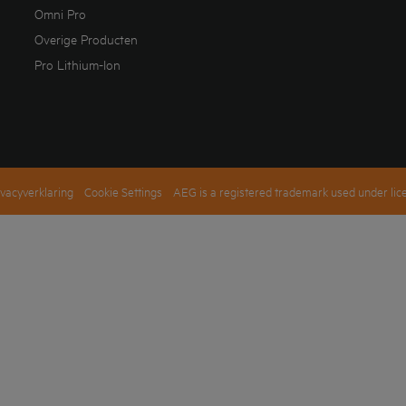
Omni Pro
Overige Producten
Pro Lithium-Ion
ivacyverklaring
Cookie Settings
AEG is a registered trademark used under lic