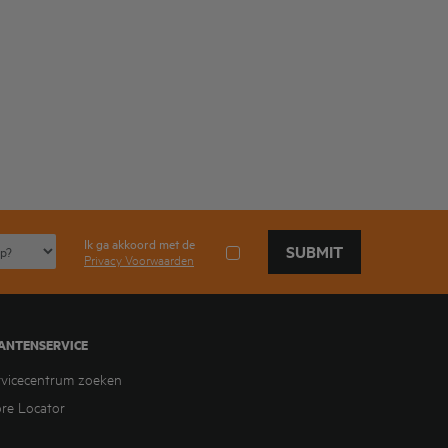
Ik ga akkoord met de
SUBMIT
Privacy Voorwaarden
ANTENSERVICE
rvicecentrum zoeken
ore Locator