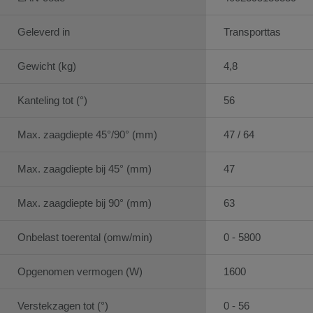
Geleverd in
Transporttas
Gewicht (kg)
4,8
Kanteling tot (°)
56
Max. zaagdiepte 45°/90° (mm)
47 / 64
Max. zaagdiepte bij 45° (mm)
47
Max. zaagdiepte bij 90° (mm)
63
Onbelast toerental (omw/min)
0 - 5800
Opgenomen vermogen (W)
1600
Verstekzagen tot (°)
0 - 56