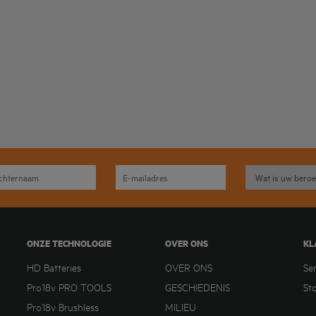
ONZE TECHNOLOGIE
OVER ONS
KL
HD Batteries
OVER ONS
Se
Pro18v PRO TOOLS
GESCHIEDENIS
St
Pro18v Brushless
MILIEU