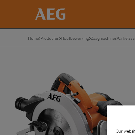
Home
Producten
Houtbewerking
Zaagmachines
Cirkelza
Our websit