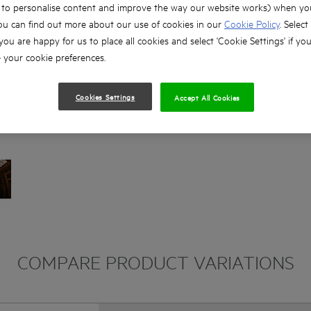
, to personalise content and improve the way our website works) when you
Stofpoort met DEK 26 aansluiting - geschikt 
ou can find out more about our use of cookies in our
Cookie Policy
. Select
Geleverd inclusief 4 m snoer, hardmetalen zaa
 you are happy for us to place all cookies and select 'Cookie Settings' if yo
parallelgeleider en sleutel
your cookie preferences.
Cookies Settings
Accept All Cookies
COMPARE PRODUCT VARIATIONS