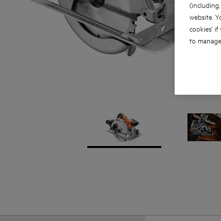
(including
website. Y
cookies' if
to manage 