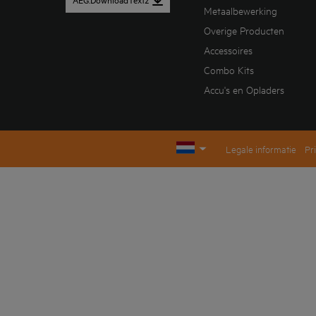
AEG.DownloadText2
Metaalbewerking
Overige Producten
Accessoires
Combo Kits
Accu's en Opladers
Legale informatie
Pr