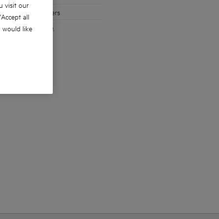
 visit our
voor AEG stofzuigers
 'Accept all
gblad (24 tanden),
u would like