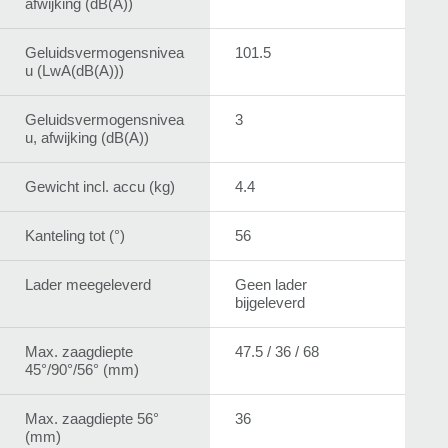
afwijking (dB(A))
Geluidsvermogensnivea
101.5
u (LwA(dB(A)))
Geluidsvermogensnivea
3
u, afwijking (dB(A))
Gewicht incl. accu (kg)
4.4
Kanteling tot (°)
56
Lader meegeleverd
Geen lader
bijgeleverd
Max. zaagdiepte
47.5 / 36 / 68
45°/90°/56° (mm)
Max. zaagdiepte 56°
36
(mm)