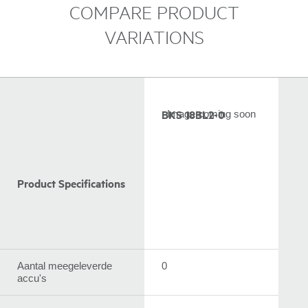
COMPARE PRODUCT
VARIATIONS
BKS 18BL2-0
Image coming soon
Product Specifications
Aantal meegeleverde
0
accu's