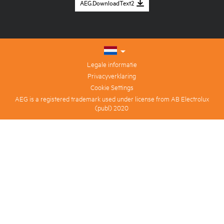
AEG.DownloadText2
Legale informatie
Privacyverklaring
Cookie Settings
AEG is a registered trademark used under license from AB Electrolux
(publ) 2020