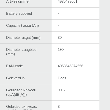
Artikelnummer
4935479661
Battery supplied
-
Capaciteit accu (Ah)
-
Diameter asgat (mm)
30
Diameter zaagblad
190
(mm)
EAN-code
4058546374556
Geleverd in
Doos
Geluidsdrukniveau
90.5
(LpA(dB(A)))
Geluidsdrukniveau,
3