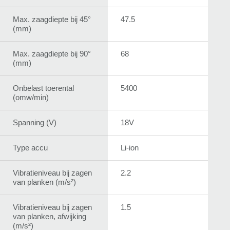
Max. zaagdiepte bij 45°
47.5
(mm)
Max. zaagdiepte bij 90°
68
(mm)
Onbelast toerental
5400
(omw/min)
Spanning (V)
18V
Type accu
Li-ion
Vibratieniveau bij zagen
2.2
van planken (m/s²)
Vibratieniveau bij zagen
1.5
van planken, afwijking
(m/s²)