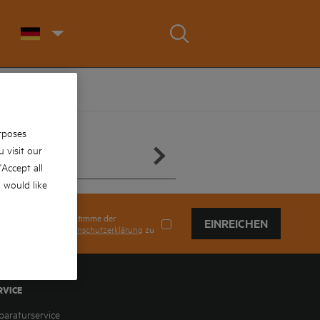
rposes
 visit our
 'Accept all
u would like
Ich stimme der
EINREICHEN
Datenschutzerklärung
zu
RVICE
paraturservice