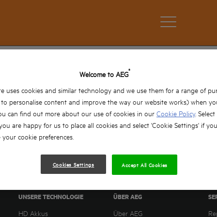
®
Welcome to AEG
e uses cookies and similar technology and we use them for a range of pu
, to personalise content and improve the way our website works) when you
ou can find out more about our use of cookies in our
Cookie Policy
. Select
 you are happy for us to place all cookies and select 'Cookie Settings' if yo
your cookie preferences.
Cookies Settings
Accept All Cookies
UNSERE TECHNOLOGIE
ÜBER AEG
SE
HD Akkus
Über AEG
Re