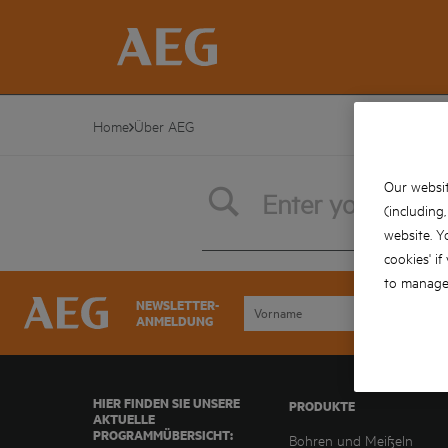
Home
Über AEG
Our websit
(including
website. Y
cookies' if
to manage 
NEWSLETTER-
ANMELDUNG
HIER FINDEN SIE UNSERE
PRODUKTE
AKTUELLE
PROGRAMMÜBERSICHT:
Bohren und Meißeln