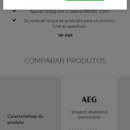
2 velocidades: 0 - 500 / 0 -19000 rpm
Apenas 1,60Kg com 1x bateria PRO18V 2.0Ah
24 níveis de torque de ajuste fácil para um controlo
total ao aparafusar
Ver mais
COMPARAR PRODUTOS
Imagem disponível
Características do
brevemente
produto