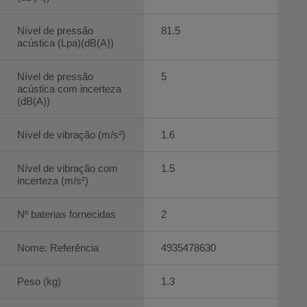
Nível de pressão
81.5
acústica (Lpa)(dB(A))
Nível de pressão
5
acústica com incerteza
(dB(A))
Nível de vibração (m/s²)
1.6
Nível de vibração com
1.5
incerteza (m/s²)
Nº baterias fornecidas
2
Nome: Referência
4935478630
Peso (kg)
1.3