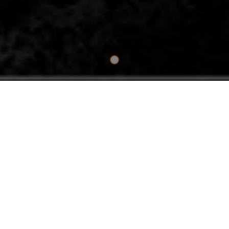
O ESSENCIAL
BERBEQUIM COM PERCUSSÃO
SEM ESCOVAS 18V SUBCOMPACTO
Combinando um desenho ligeiro e compacto com um potente
motor sem escovas, o berbequim com percussão subcompacto é
perfeito para trabalhar em espaços apertados. Apesar do seu