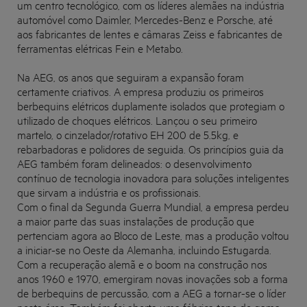
um centro tecnológico, com os líderes alemães na indústria
automóvel como Daimler, Mercedes-Benz e Porsche, até
aos fabricantes de lentes e câmaras Zeiss e fabricantes de
ferramentas elétricas Fein e Metabo.
Na AEG, os anos que seguiram a expansão foram
certamente criativos. A empresa produziu os primeiros
berbequins elétricos duplamente isolados que protegiam o
utilizado de choques elétricos. Lançou o seu primeiro
martelo, o cinzelador/rotativo EH 200 de 5.5kg, e
rebarbadoras e polidores de seguida. Os princípios guia da
AEG também foram delineados: o desenvolvimento
contínuo de tecnologia inovadora para soluções inteligentes
que sirvam a indústria e os profissionais.
Com o final da Segunda Guerra Mundial, a empresa perdeu
a maior parte das suas instalações de produção que
pertenciam agora ao Bloco de Leste, mas a produção voltou
a iniciar-se no Oeste da Alemanha, incluindo Estugarda.
Com a recuperação alemã e o boom na construção nos
anos 1960 e 1970, emergiram novas inovações sob a forma
de berbequins de percussão, com a AEG a tornar-se o líder
nesta área. Também foi aberta uma fábrica topo de gama