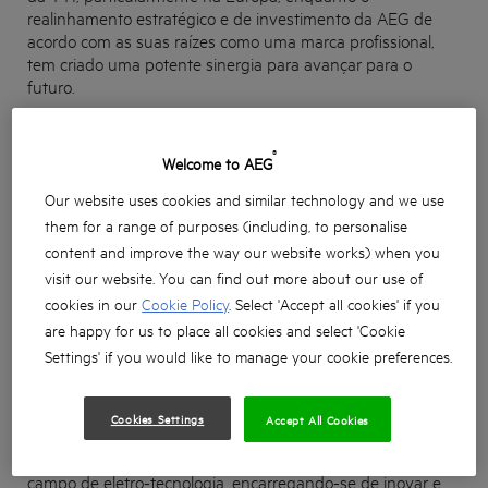
realinhamento estratégico e de investimento da AEG de
acordo com as suas raízes como uma marca profissional,
tem criado uma potente sinergia para avançar para o
futuro.
ALIMENTANDO A INDUSTRIALIZAÇÃO
®
Welcome to AEG
A história da Allgemeine Elektricitäts-Gesellschaft (General
Our website uses cookies and similar technology and we use
Electric Company), mais conhecida pelo mundo como AEG,
them for a range of purposes (including, to personalise
tem mais de 120 anos e tem raízes não só em ferramentas
elétricas e engenharia como um papel formativo ao fundar
content and improve the way our website works) when you
o campo de design industrial através da sua ligação com o
visit our website. You can find out more about our use of
talentoso designer alemão Peter Behrens.
cookies in our
Cookie Policy
. Select 'Accept all cookies' if you
Inicialmente fundada em 1883 como a Deutsche Edison-
are happy for us to place all cookies and select 'Cookie
Gesellschaft (DEG), a empresa adotou o nome AEG em
Settings' if you would like to manage your cookie preferences.
1887. O fundador Emil Rathenau (1838-1915) foi um
perspicaz impulsionador da eficiência e foi um dos primeiros
a trazer uma linha de montagem para a Alemanha. Um
Cookies Settings
Accept All Cookies
homem que não se importava de trabalhar 15 horas de
seguida, Rathenau impulsionou a evolução da empresa no
campo de eletro-tecnologia, encarregando-se de inovar e