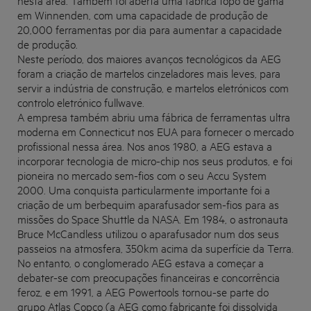
em Winnenden, com uma capacidade de produção de
20,000 ferramentas por dia para aumentar a capacidade
de produção.
Neste período, dos maiores avanços tecnológicos da AEG
foram a criação de martelos cinzeladores mais leves, para
servir a indústria de construção, e martelos eletrónicos com
controlo eletrónico fullwave.
A empresa também abriu uma fábrica de ferramentas ultra
moderna em Connecticut nos EUA para fornecer o mercado
profissional nessa área. Nos anos 1980, a AEG estava a
incorporar tecnologia de micro-chip nos seus produtos, e foi
pioneira no mercado sem-fios com o seu Accu System
2000. Uma conquista particularmente importante foi a
criação de um berbequim aparafusador sem-fios para as
missões do Space Shuttle da NASA. Em 1984, o astronauta
Bruce McCandless utilizou o aparafusador num dos seus
passeios na atmosfera, 350km acima da superfície da Terra.
No entanto, o conglomerado AEG estava a começar a
debater-se com preocupações financeiras e concorrência
feroz, e em 1991, a AEG Powertools tornou-se parte do
grupo Atlas Copco (a AEG como fabricante foi dissolvida