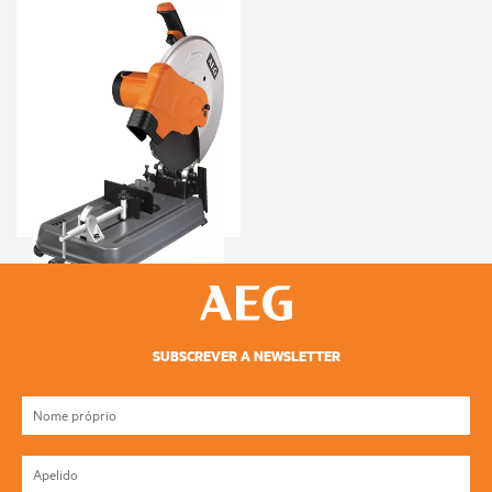
Serra de corte para metal
2.300W
SMT 355
Versões
: x
1
SUBSCREVER A NEWSLETTER