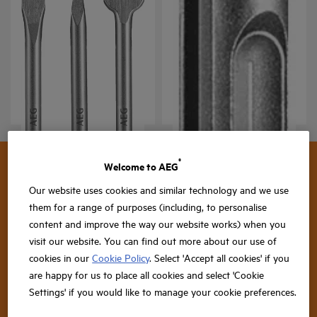
Ponteiros e cinzéis SDS-
Brocas SDS-PLUS 2
Plus
cortantes
SDS-Plus Chisels
AAKSDS
Versões
: x
1
Versões
: x
2
®
Welcome to AEG
Our website uses cookies and similar technology and we use
SUBSCREVER A NEWSLETTER
them for a range of purposes (including, to personalise
content and improve the way our website works) when you
visit our website. You can find out more about our use of
cookies in our
Cookie Policy
. Select 'Accept all cookies' if you
are happy for us to place all cookies and select 'Cookie
Settings' if you would like to manage your cookie preferences.