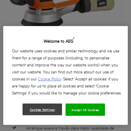
®
Welcome to AEG
Our website uses cookies and similar technology and we use
them for a range of purposes (including, to personalise
content and improve the way our website works) when you
visit our website. You can find out more about our use of
cookies in our
Cookie Policy
. Select 'Accept all cookies' if you
are happy for us to place all cookies and select 'Cookie
Settings' if you would like to manage your cookie preferences.
Modo de dupla orbita para maior controlo na remoção
Cookies Settings
Accept All Cookies
Interruptor de velocidade variável – ideal para
trabalhos de precisão
Arranque suave e travão para maior qualidade de