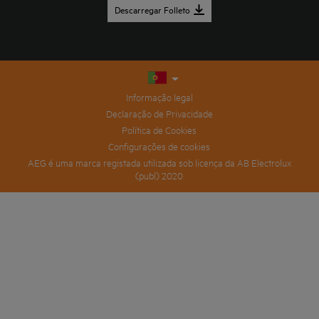
Descarregar Folleto
Informação legal
Declaração de Privacidade
Política de Cookies
Configurações de cookies
AEG é uma marca registada utilizada sob licença da AB Electrolux
(publ) 2020