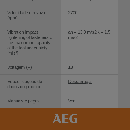
Velocidade em vazio
2700
(rpm)
Vibration Impact
ah = 13,9 m/s2K = 1,5
tightening of fasteners of
m/s2
the maximum capacity
of the tool uncertainty
[m|s²]
Voltagem (V)
18
Especificações de
Descarregar
dados do produto
Manuais e peças
Ver