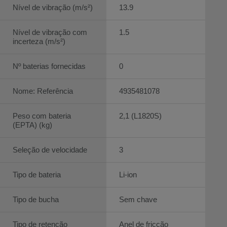
Nível de vibração (m/s²)
13.9
Nível de vibração com
1.5
incerteza (m/s²)
Nº baterias fornecidas
0
Nome: Referência
4935481078
Peso com bateria
2,1 (L1820S)
(EPTA) (kg)
Seleção de velocidade
3
Tipo de bateria
Li-ion
Tipo de bucha
Sem chave
Tipo de retenção
Anel de fricção