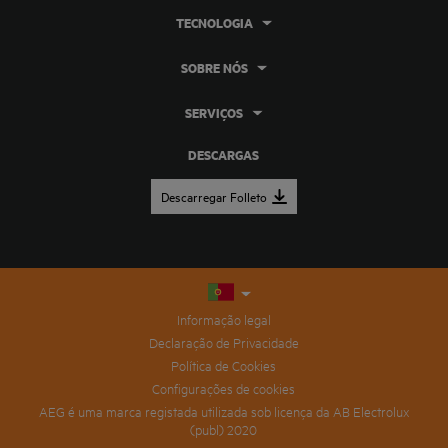
TECNOLOGIA
SOBRE NÓS
SERVIÇOS
DESCARGAS
Descarregar Folleto
Informação legal
Declaração de Privacidade
Política de Cookies
Configurações de cookies
AEG é uma marca registada utilizada sob licença da AB Electrolux
(publ) 2020