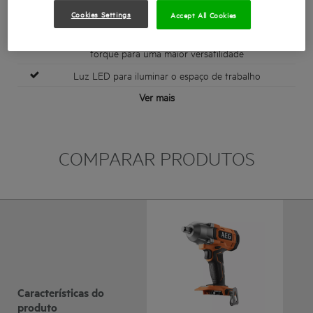
Potente motor com escovas que fornece até 439Nm de
Cookies Settings
Accept All Cookies
torque
Inclui 3 modos com distintas velocidades e ajuste de
torque para uma maior versatilidade
Luz LED para iluminar o espaço de trabalho
Ver mais
COMPARAR PRODUTOS
Características do
produto