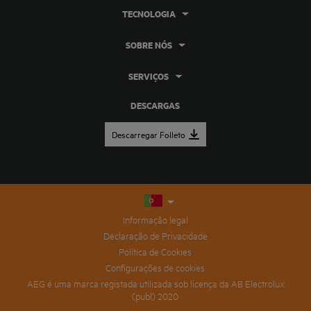
TECNOLOGIA
SOBRE NÓS
SERVIÇOS
DESCARGAS
Descarregar Folleto
Informação legal
Declaração de Privacidade
Política de Cookies
Configurações de cookies
AEG é uma marca registada utilizada sob licença da AB Electrolux
(publ) 2020