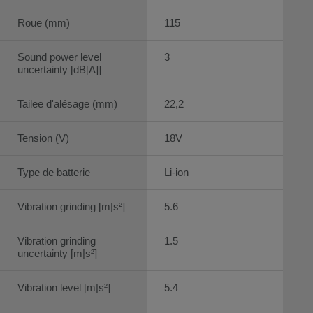
Roue (mm)
115
Sound power level
3
uncertainty [dB[A]]
Tailee d'alésage (mm)
22,2
Tension (V)
18V
Type de batterie
Li-ion
Vibration grinding [m|s²]
5.6
Vibration grinding
1.5
uncertainty [m|s²]
Vibration level [m|s²]
5.4