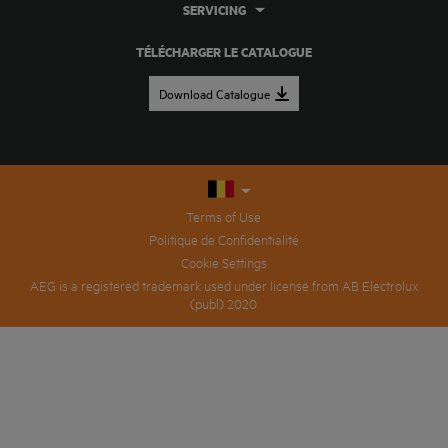
SERVICING
TÉLÉCHARGER LE CATALOGUE
Download Catalogue
Terms of Use
Politique de Confidentialité
Cookie Settings
AEG is a registered trademark used under license from AB Electrolux
(publ) 2020