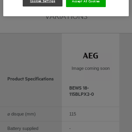
Cookies Settings
Accept All Cookies
COMPARE PRODUCT
VARIATIONS
Image coming soon
Product Specifications
BEWS 18-
115BLPX2-0
⌀ disque (mm)
115
Battery supplied
-