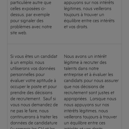
particulière autre que
appuyons sur nos intérêts
celles exposées ci-
légitimes, nous veillerons
dessus, par exemple
toujours à trouver un
pour signaler des
équilibre entre ces intérêts
problèmes avec notre
et vos droits.
site web.
Si vous êtes un candidat
Nous avons un intérêt
à un emploi, nous
légitime à recruter des
utiliserons vos données
talents dans notre
personnelles pour
entreprise et à évaluer les
évaluer votre aptitude à
candidats pour nous assurer
occuper le poste et pour
que nos décisions de
prendre des décisions
recrutement sont justes et
de recrutement. Sauf si
appropriées. Lorsque nous
vous nous demandez de
nous appuyons sur nos
ne pas le faire, nous
intérêts légitimes, nous
continuerons à traiter les
veillerons toujours à trouver
données de candidature
un équilibre entre ces
(y compris les CV et les
intérêts et vos droits.