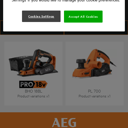
Cookies Settings
Accept All Cookies
FILTRER
TRIER
BHO 18BL
PL 700
Product variations
: x
1
Product variations
: x
1