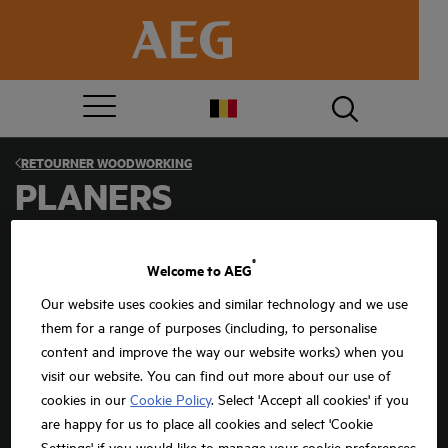
RETOURNER
WOODWORKING
PLANERS
Les rabots électriques professionnels sont des outils
incontournables pour tous ceux qui effectuent des travaux de
®
Welcome to AEG
menuiserie ou d’ébénisterie et pour tous les agents du BTP. Ils
permettent de raccourcir ou dégrossir des pièces en bois, mais aussi
Our website uses cookies and similar technology and we use
de chanfreiner. Les rabots à bois modernes sont spécialement
them for a range of purposes (including, to personalise
conçus pour ces différentes tâches. Que vous souhaitiez adapter
une porte qui frotte, chanfreiner les bords de poutres de toit ou
content and improve the way our website works) when you
fraiser des feuillures, les rabots électriques constituent des outils
visit our website. You can find out more about our use of
pratiques et performants.
cookies in our
Cookie Policy
. Select 'Accept all cookies' if you
VOIR PLUS
are happy for us to place all cookies and select 'Cookie
Settings' if you would like to manage your cookie preferences.