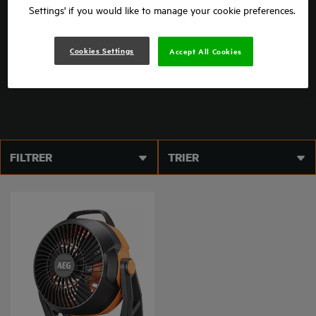
Settings' if you would like to manage your cookie preferences.
Il y a toujours quelque chose à mesurer sur un chantier.
Cookies Settings
Accept All Cookies
VOIR PLUS
FILTRER
TRIER
BAF 18
Product variations
: x
1