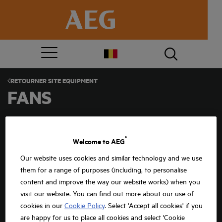
RETOURNER
SITE EQUIPMENT
FANS
L’équipement professionnel adapté est le garant d’un chantier BTP
réussi. Chez AEG, spécialiste de l’outillage professionnel, vous
®
trouverez tout le matériel de chantier nécessaire à vos travaux : des
Welcome to AEG
lampes de chantier, des radios, des
pistolets à cartouches
, des
aspirateurs de chantier, des
compresseurs
et bien d’autres
Our website uses cookies and similar technology and we use
équipements encore. Notre outillage est robuste et performant. Il
them for a range of purposes (including, to personalise
est spécialement pensé pour les chantiers du BTP et les ateliers des
artisans.
content and improve the way our website works) when you
visit our website. You can find out more about our use of
L’ÉQUIPEMENT DE CHANTIER POUR BIEN
cookies in our
Cookie Policy
. Select 'Accept all cookies' if you
MESURER
are happy for us to place all cookies and select 'Cookie