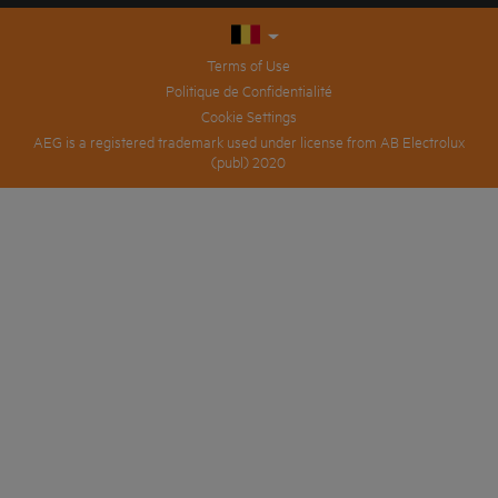
Terms of Use
Politique de Confidentialité
Cookie Settings
AEG is a registered trademark used under license from AB Electrolux
(publ) 2020