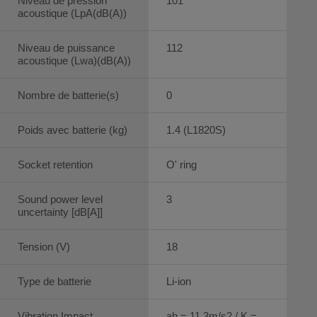
Niveau de pression
101
acoustique (LpA(dB(A))
Niveau de puissance
112
acoustique (Lwa)(dB(A))
Nombre de batterie(s)
0
Poids avec batterie (kg)
1.4 (L1820S)
Socket retention
O' ring
Sound power level
3
uncertainty [dB[A]]
Tension (V)
18
Type de batterie
Li-ion
Vibration Impact
ah = 11,3m/s2 / K =