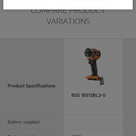
COMPARE PRODUCT
VARIATIONS
Product Specifications
BSS 18S12BL2-0
Battery supplied
-