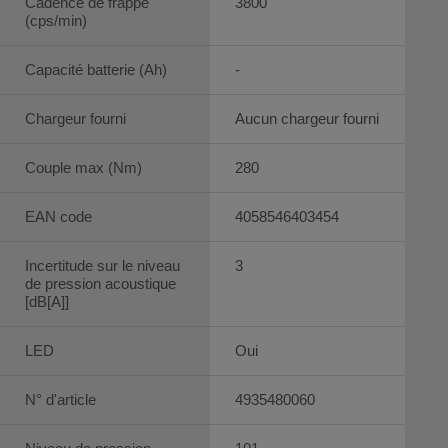
Cadence de frappe
3800
(cps/min)
Capacité batterie (Ah)
-
Chargeur fourni
Aucun chargeur fourni
Couple max (Nm)
280
EAN code
4058546403454
Incertitude sur le niveau
3
de pression acoustique
[dB[A]]
LED
Oui
N° d'article
4935480060