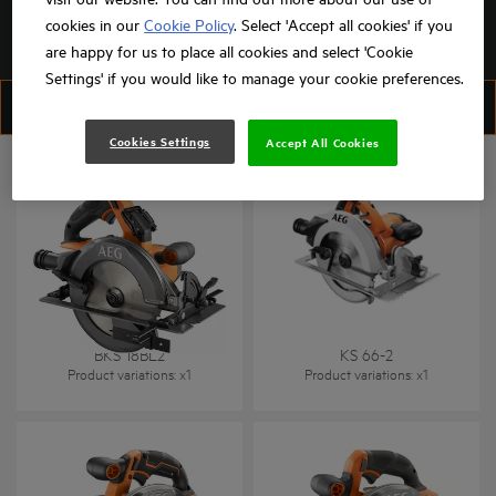
cookies in our
Cookie Policy
. Select 'Accept all cookies' if you
are happy for us to place all cookies and select 'Cookie
Settings' if you would like to manage your cookie preferences.
FILTRER
TRIER
Cookies Settings
Accept All Cookies
BKS 18BL2
KS 66-2
Product variations
: x
1
Product variations
: x
1