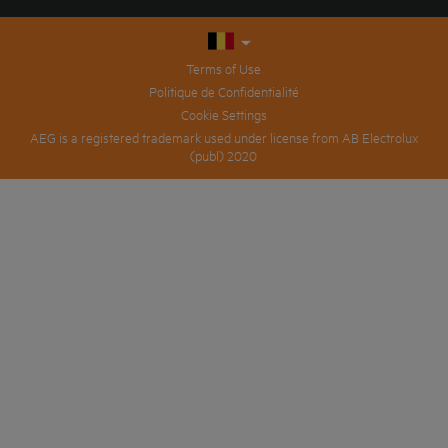
Terms of Use
Politique de Confidentialité
Cookie Settings
AEG is a registered trademark used under license from AB Electrolux
(publ) 2020