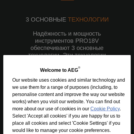
3 ОСНОВНЫЕ
ТЕХНОЛОГИИ
Надёжность и мощность
инструментов PRO18V
обеспечивают 3 основные
технологии. Эти технологии
созданы, чтобы обеспечить
®
профессионалам
Welcome to AEG
беспребойную мощность,
Our website uses cookies and similar technology and
продолжительное время
we use them for a range of purposes (including, to
работы, а
personalise content and improve the way our website
также сделать бесщеточные
works) when you visit our website. You can find out
инструменты AEG PRO18V
more about our use of cookies in our
Cookie Policy
.
вне конкуренции.
Select 'Accept all cookies' if you are happy for us to
place all cookies and select 'Cookie Settings' if you
would like to manage your cookie preferences.