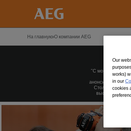
На главную
О компании AEG
Our webs
purposes
"С момента осно
works) w
модельного
in our
Co
анонсировала пере
Столетие спустя
cookies a
высокопроизво
preferen