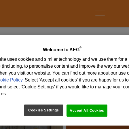
®
Welcome to AEG
О КОМПАНИИ AEG
ite uses cookies and similar technology and we use them for a 
 (including, to personalise content and improve the way our we
вания AEG POWERTOOLS фокусирует свои усилия на посто
hen you visit our website. You can find out more about our use 
 ряда и создании новых инструментов. В 1898 году компа
okie Policy
. Select 'Accept all cookies' if you are happy for us to
носную дрель – так появился на свет первый портативный 
, компания AEG по-прежнему предлагает профессионалам
nd select 'Cookie Settings' if you would like to manage your co
дительные инструменты. ЛЕГЕНДАРНОЕ ПРОШЛОЕ... ЯРК
ces.
Cookies Settings
Accept All Cookies