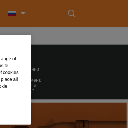
range of
bsite
янном обновлении
of cookies
ния впервые
 place all
электроинструмент.
 инновационные и
okie
ОЕ БУДУЩЕЕ..."