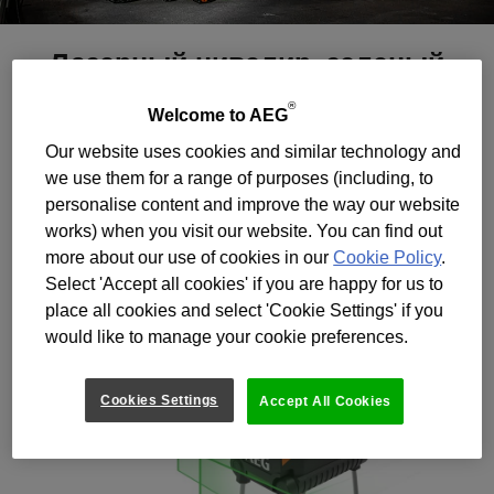
Лазерный нивелир, зеленый
цвет луча, три линии + нижняя
®
Welcome to AEG
точка
Our website uses cookies and similar technology and
CLG330-K
Варианты модели: x1
we use them for a range of purposes (including, to
personalise content and improve the way our website
works) when you visit our website. You can find out
more about our use of cookies in our
Cookie Policy
.
Select 'Accept all cookies' if you are happy for us to
place all cookies and select 'Cookie Settings' if you
would like to manage your cookie preferences.
Cookies Settings
Accept All Cookies