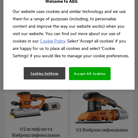
Welcome to AEG
Our website uses cookies and similar technology and we use
them for a range of purposes (including, to personalise
content and improve the way our website works) when you
visit our website. You can find out more about our use of
18В Бесщеточная
18В Эксцентриковая
cookies in our
Cookie Policy
. Select 'Accept all cookies' if you
ленточная
шлифмашина
are happy for us to place all cookies and select 'Cookie
шлифмашина
Settings' if you would like to manage your cookie preferences.
BHBS 18-75BL
BEX18-125
Варианты модели
: x
1
Варианты модели
: x
2
Cookies Settings
Accept All Cookies
1/2 шлифлиста
1/3 Виброшлифмашина
Виброшлифовальная