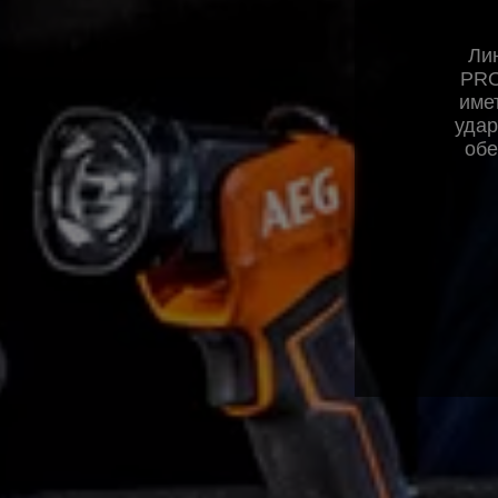
Ли
PRO
име
удар
обе