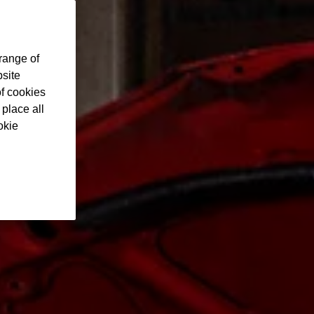
range of
bsite
of cookies
 place all
okie