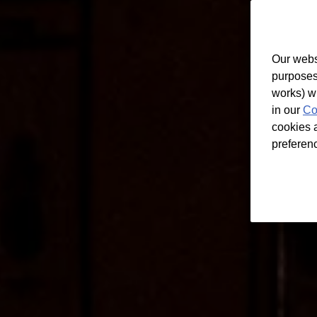
Our webs
purposes
works) w
in our
Co
cookies a
preferen