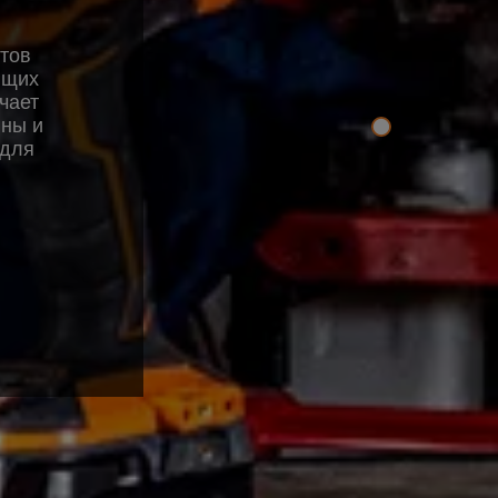
тов
ющих
чает
ины и
 для